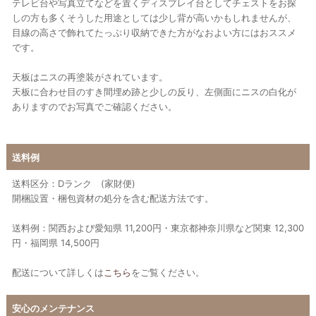
テレビ台や写真立てなどを置くディスプレイ台としてチェストをお探
しの方も多くそうした用途としては少し背が高いかもしれませんが、
目線の高さで飾れてたっぷり収納できた方がなおよい方にはおススメ
です。
天板はニスの再塗装がされています。
天板に合わせ目のすき間埋め跡と少しの反り、左側面にニスの白化が
ありますのでお写真でご確認ください。
送料例
送料区分：Dランク (家財便)
開梱設置・梱包資材の処分を含む配送方法です。
送料例：関西および愛知県 11,200円・東京都神奈川県など関東 12,300
円・福岡県 14,500円
配送について詳しくは
こちら
をご覧ください。
安心のメンテナンス