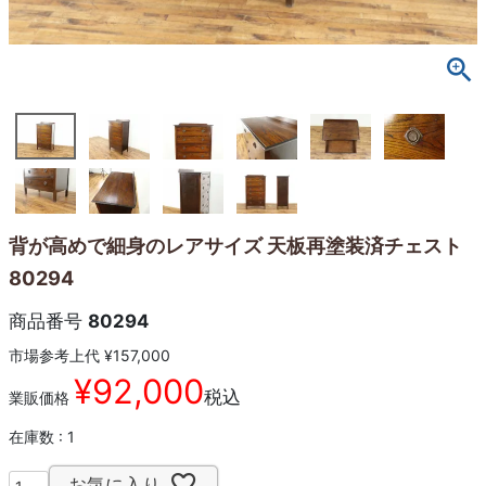
背が高めで細身のレアサイズ 天板再塗装済チェスト
80294
商品番号
80294
市場参考上代
¥
157,000
¥
92,000
税込
業販価格
在庫数
1
お気に入り