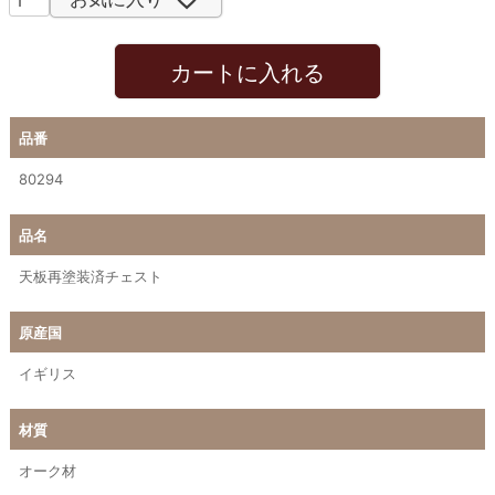
カートに入れる
品番
80294
品名
天板再塗装済チェスト
原産国
イギリス
材質
オーク材