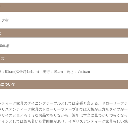
質
ーク材
代
20年頃
イズ
：91cm(拡張時151cm) 奥行：91cm 高さ：75.5cm
品について
ンティーク家具のダイニングテーブルとしては定番と言える、ドローリーフテ
ギリスアンティーク家具のドローリーフテーブルでは天板が正方形タイプが一
準サイズと言えるようなお品でありながら、近年は本当に見つかりづらくなっ
ザインとしては落ち着いた雰囲気があり、イギリスアンティーク家具らしい魅