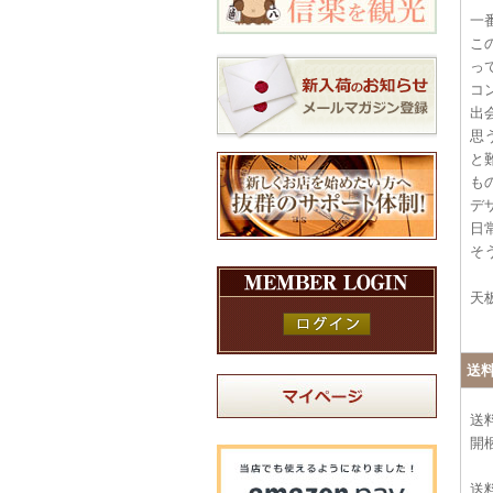
一
こ
っ
コ
出
思
と
も
デ
日
そ
天
送
送
開
送料