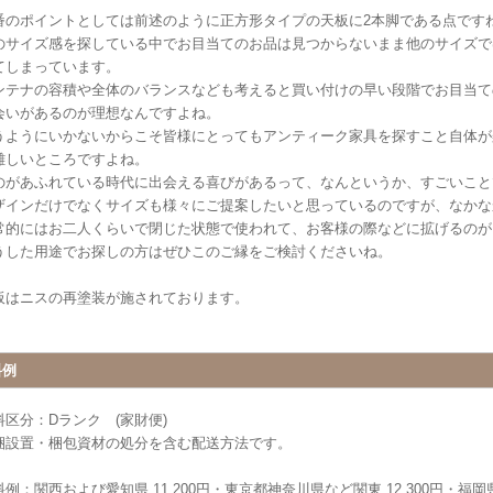
番のポイントとしては前述のように正方形タイプの天板に2本脚である点です
のサイズ感を探している中でお目当てのお品は見つからないまま他のサイズで
てしまっています。
ンテナの容積や全体のバランスなども考えると買い付けの早い段階でお目当て
会いがあるのが理想なんですよね。
うようにいかないからこそ皆様にとってもアンティーク家具を探すこと自体が
難しいところですよね。
のがあふれている時代に出会える喜びがあるって、なんというか、すごいこと
ザインだけでなくサイズも様々にご提案したいと思っているのですが、なかな
常的にはお二人くらいで閉じた状態で使われて、お客様の際などに拡げるのが
うした用途でお探しの方はぜひこのご縁をご検討くださいね。
板はニスの再塗装が施されております。
料例
料区分：Dランク (家財便)
梱設置・梱包資材の処分を含む配送方法です。
例：関西および愛知県 11,200円・東京都神奈川県など関東 12,300円・福岡県 