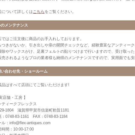
送について詳しくは
こちら
をご覧ください。
心のメンテナンス
店ではご注文後に商品のお手入れしております。
らつきがないか、引き出しや扉の開閉チェックなど、経験豊富なアンティーク
掃除やワックスがけ、足裏フェルトの貼りつけまで行いますので、受け取った
販売されるようなプロの業者様も納得のメンテナンスですので、実用面でも安
問い合わせ先・ショールーム
載品はすべて店頭にてご覧いただけます!
 実店舗・工房 】
ンティークフレックス
29-1804 滋賀県甲賀市信楽町勅旨1181
：0748-83-1161 FAX：0748-83-1184
ル：info@flex-antiques.com
時間：10:00-17:00