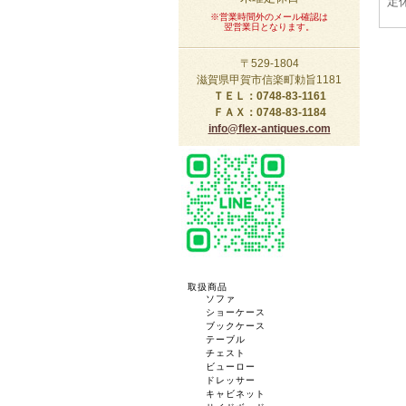
定
※営業時間外のメール確認は
翌営業日となります。
〒529-1804
滋賀県甲賀市信楽町勅旨1181
ＴＥＬ：0748-83-1161
ＦＡＸ：0748-83-1184
info@flex-antiques.com
取扱商品
ソファ
ショーケース
ブックケース
テーブル
チェスト
ビューロー
ドレッサー
キャビネット