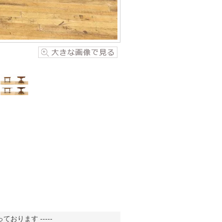
おります -----