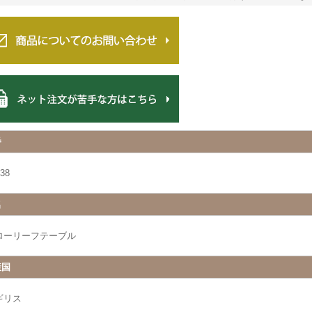
番
38
名
ローリーフテーブル
産国
ギリス