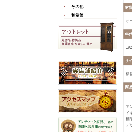
その他
材
和箪笥
オ
年
19
サ
横幅
商
ア
イ
標
デ