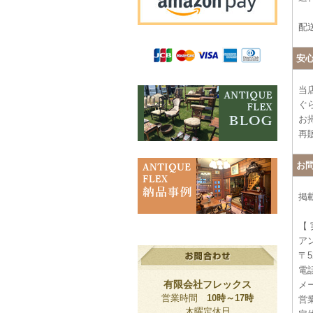
配
安
当
ぐ
お
再
お
掲
【
ア
〒5
電話
有限会社フレックス
メー
営業時間
10時～17時
営業
木曜定休日