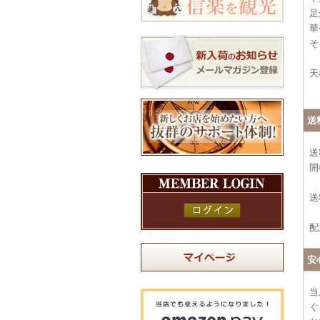
足
華
そ
天
送
送
開
送
配
安
当
ぐ