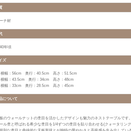
質
ーチ材
代
940年頃
イズ
 横幅：56cm 奥行：40.5cm 高さ：51.5cm
 横幅：43.5cm 奥行：34cm 高さ：48cm
 横幅：33cm 奥行：28.5cm 高さ：45cm
品について
板のウォールナットの杢目を活かしたデザインも魅力のネストテーブルです
ール杢と呼ばれる希少な杢目を1/4ずつの杢目を貼り合わせる(クォータリン
規則な杢目と曲線的な天板形状とが独特の華やかさと高級感を生み出してい