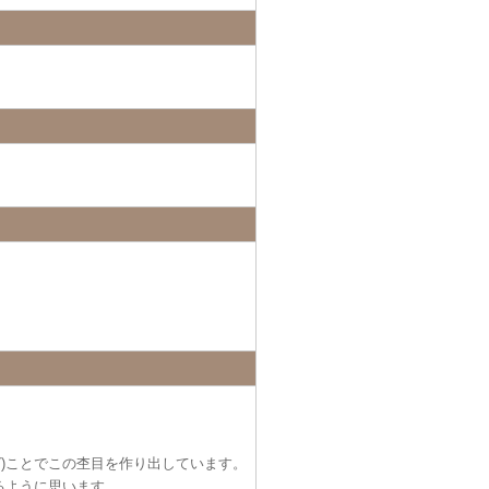
。
グ)ことでこの杢目を作り出しています。
るように思います。