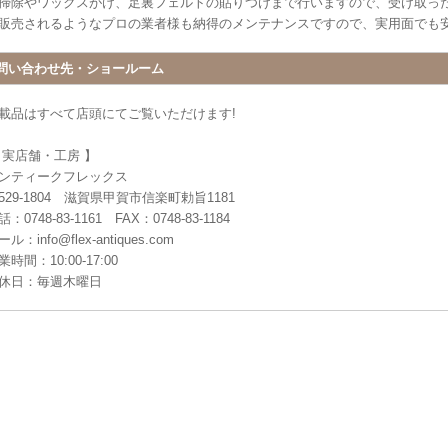
掃除やワックスがけ、足裏フェルトの貼りつけまで行いますので、受け取っ
販売されるようなプロの業者様も納得のメンテナンスですので、実用面でも
問い合わせ先・ショールーム
載品はすべて店頭にてご覧いただけます!
 実店舗・工房 】
ンティークフレックス
529-1804 滋賀県甲賀市信楽町勅旨1181
：0748-83-1161 FAX：0748-83-1184
ル：info@flex-antiques.com
業時間：10:00-17:00
休日：毎週木曜日