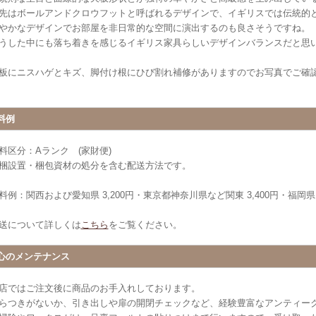
先はボールアンドクロウフットと呼ばれるデザインで、イギリスでは伝統的
やかなデザインでお部屋を非日常的な空間に演出するのも良さそうですね。
うした中にも落ち着きを感じるイギリス家具らしいデザインバランスだと思
板にニスハゲとキズ、脚付け根にひび割れ補修がありますのでお写真でご確
料例
料区分：Aランク (家財便)
梱設置・梱包資材の処分を含む配送方法です。
料例：関西および愛知県 3,200円・東京都神奈川県など関東 3,400円・福岡県 3
送について詳しくは
こちら
をご覧ください。
心のメンテナンス
店ではご注文後に商品のお手入れしております。
らつきがないか、引き出しや扉の開閉チェックなど、経験豊富なアンティー