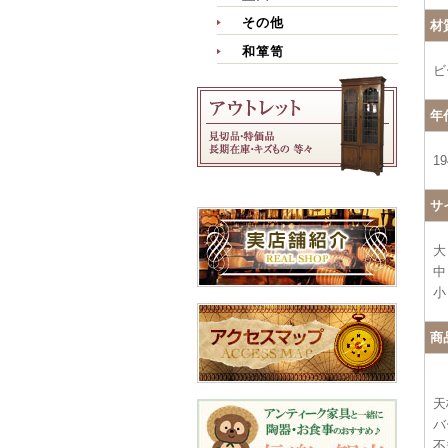
その他
材
和箪笥
ビ
年
1
サ
大
中
小
商
天
バ
不