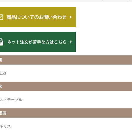
番
168
名
ストテーブル
産国
ギリス