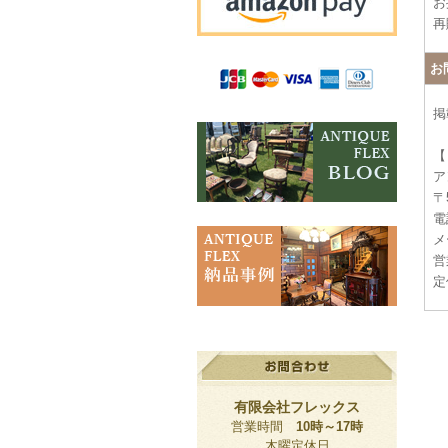
お
再
お
掲
【
ア
〒
電話
メー
営
定
有限会社フレックス
営業時間
10時～17時
木曜定休日