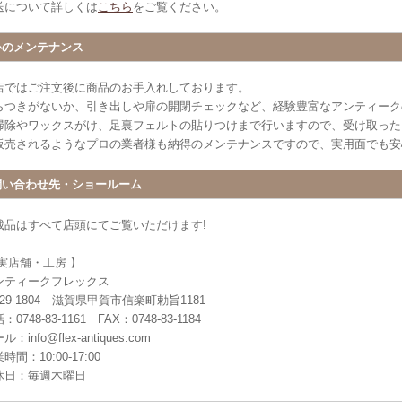
送について詳しくは
こちら
をご覧ください。
心のメンテナンス
店ではご注文後に商品のお手入れしております。
らつきがないか、引き出しや扉の開閉チェックなど、経験豊富なアンティーク
掃除やワックスがけ、足裏フェルトの貼りつけまで行いますので、受け取った
販売されるようなプロの業者様も納得のメンテナンスですので、実用面でも安
問い合わせ先・ショールーム
載品はすべて店頭にてご覧いただけます!
 実店舗・工房 】
ンティークフレックス
29-1804 滋賀県甲賀市信楽町勅旨1181
：0748-83-1161 FAX：0748-83-1184
ル：info@flex-antiques.com
時間：10:00-17:00
休日：毎週木曜日