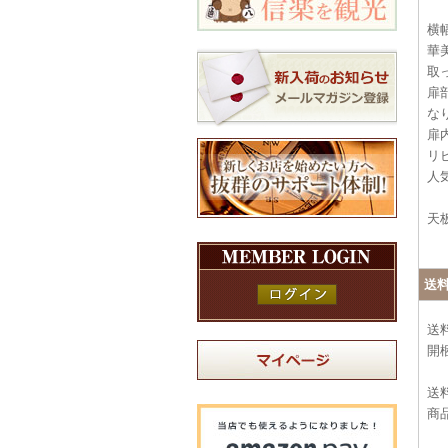
横
華
取
扉
な
扉
リ
人
天
送
送
開
送料
商