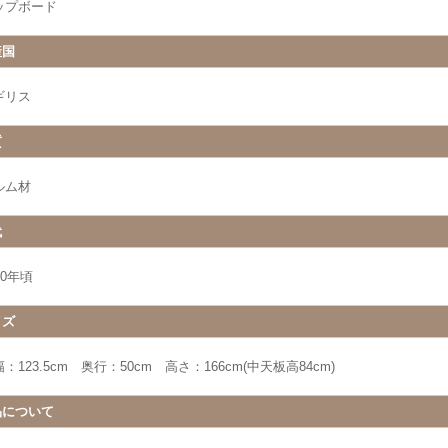
ップボード
産国
ギリス
質
ルム材
代
40年頃
イズ
：123.5cm 奥行：50cm 高さ：166cm(中天板高84cm)
品について