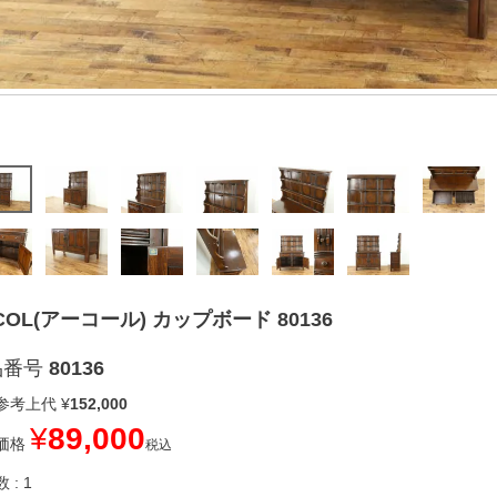
COL(アーコール) カップボード 80136
品番号
80136
参考上代
¥
152,000
¥
89,000
価格
税込
数
1