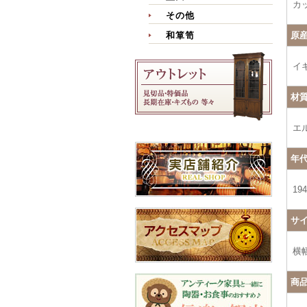
カ
その他
原
和箪笥
イ
材
エ
年
19
サ
横幅
商