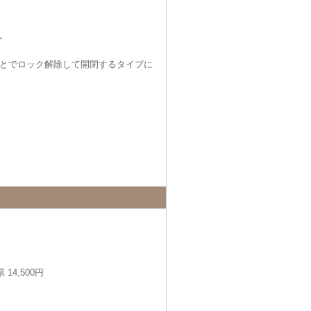
。
とでロック解除して開閉するタイプに
14,500円