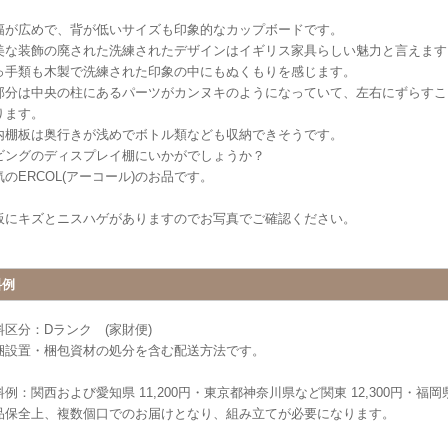
幅が広めで、背が低いサイズも印象的なカップボードです。
美な装飾の廃された洗練されたデザインはイギリス家具らしい魅力と言えます
っ手類も木製で洗練された印象の中にもぬくもりを感じます。
部分は中央の柱にあるパーツがカンヌキのようになっていて、左右にずらすこ
ります。
内棚板は奥行きが浅めでボトル類なども収納できそうです。
ビングのディスプレイ棚にいかがでしょうか？
気のERCOL(アーコール)のお品です。
板にキズとニスハゲがありますのでお写真でご確認ください。
料例
料区分：Dランク (家財便)
梱設置・梱包資材の処分を含む配送方法です。
例：関西および愛知県 11,200円・東京都神奈川県など関東 12,300円・福岡県 
品保全上、複数個口でのお届けとなり、組み立てが必要になります。