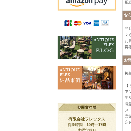
配
安
当
ぐ
お
再
お
掲
【
ア
〒5
電話
メー
営業
有限会社フレックス
定
営業時間
10時～17時
木曜定休日