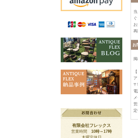
当
ぐ
お
再
お
掲
【
ア
〒
電話
メー
営
定
有限会社フレックス
営業時間
10時～17時
木曜定休日