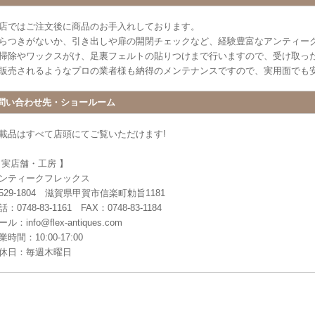
店ではご注文後に商品のお手入れしております。
らつきがないか、引き出しや扉の開閉チェックなど、経験豊富なアンティー
掃除やワックスがけ、足裏フェルトの貼りつけまで行いますので、受け取っ
販売されるようなプロの業者様も納得のメンテナンスですので、実用面でも
問い合わせ先・ショールーム
載品はすべて店頭にてご覧いただけます!
 実店舗・工房 】
ンティークフレックス
529-1804 滋賀県甲賀市信楽町勅旨1181
：0748-83-1161 FAX：0748-83-1184
ル：info@flex-antiques.com
業時間：10:00-17:00
休日：毎週木曜日