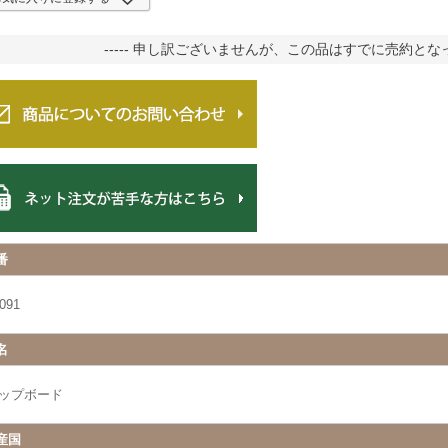
----- 申し訳ございませんが、この品はすでに売約となって
番
091
名
ップボード
産国