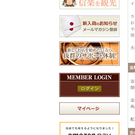
イ
カ
お
そ
現
天
送
送
開
送
商
配
安