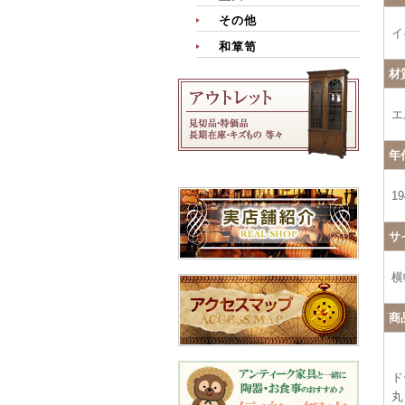
その他
イ
和箪笥
材
エ
年
1
サ
横
商
ド
丸