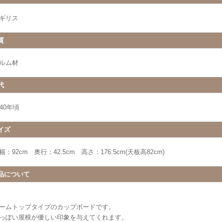
ギリス
質
ルム材
代
940年頃
イズ
幅：92cm 奥行：42.5cm 高さ：176.5cm(天板高82cm)
品について
ームトップタイプのカップボードです。
っぽい屋根が優しい印象を与えてくれます。