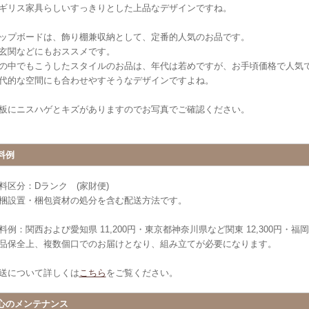
ギリス家具らしいすっきりとした上品なデザインですね。
ップボードは、飾り棚兼収納として、定番的人気のお品です。
玄関などにもおススメです。
の中でもこうしたスタイルのお品は、年代は若めですが、お手頃価格で人気
代的な空間にも合わせやすそうなデザインですよね。
板にニスハゲとキズがありますのでお写真でご確認ください。
料例
料区分：Dランク (家財便)
梱設置・梱包資材の処分を含む配送方法です。
料例：関西および愛知県 11,200円・東京都神奈川県など関東 12,300円・福岡県 
品保全上、複数個口でのお届けとなり、組み立てが必要になります。
送について詳しくは
こちら
をご覧ください。
心のメンテナンス