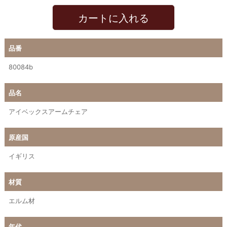
カートに入れる
品番
80084b
品名
アイベックスアームチェア
原産国
イギリス
材質
エルム材
年代