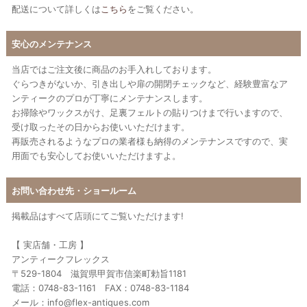
配送について詳しくは
こちら
をご覧ください。
安心のメンテナンス
当店ではご注文後に商品のお手入れしております。
ぐらつきがないか、引き出しや扉の開閉チェックなど、経験豊富なア
ンティークのプロが丁寧にメンテナンスします。
お掃除やワックスがけ、足裏フェルトの貼りつけまで行いますので、
受け取ったその日からお使いいただけます。
再販売されるようなプロの業者様も納得のメンテナンスですので、実
用面でも安心してお使いいただけますよ。
お問い合わせ先・ショールーム
掲載品はすべて店頭にてご覧いただけます!
【 実店舗・工房 】
アンティークフレックス
〒529-1804 滋賀県甲賀市信楽町勅旨1181
電話：0748-83-1161 FAX：0748-83-1184
メール：info@flex-antiques.com