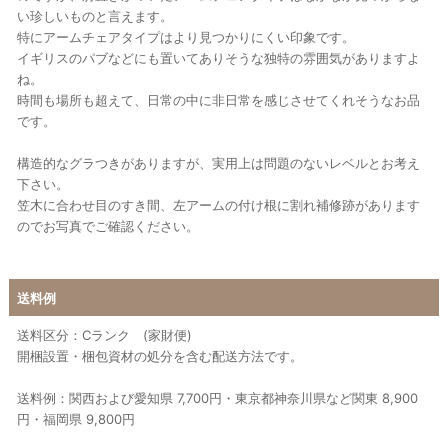
い珍しいものと言えます。
特にアームチェアタイプはより見つかりにくい印象です。
イギリスのパブなどにも置いてありそうな独特の雰囲気がありますよ
ね。
時間も場所も超えて、日常の中に非日常を感じさせてくれそうなお品
です。
構造的なグラつきがありますが、実用上は問題のないレベルとお考え
下さい。
笠木に合わせ目のすき間、左アームの付け根に割れ補修跡があります
のでお写真でご確認ください。
送料例
送料区分：Cランク (家財便)
開梱設置・梱包資材の処分を含む配送方法です。
送料例：関西および愛知県 7,700円・東京都神奈川県など関東 8,900
円・福岡県 9,800円