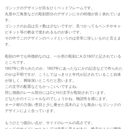
ゴシックのデザインが目をひくベッドフレームです。
丸形や三角形などの彫刻部分のデザインにその特徴が良く表れていま
す。
ゴシックのお品は元々数は少ないですが、見つかってもベンチやキャ
ビネット等の教会で使われるものが多いです。
その中でこのデザインのベッドというのは非常に珍しいものと言えま
す。
彫刻の中でも特徴的なのは、一か所の彫刻にA.D.1907と記されている
ところです。
1907年に作られたのか、1907年にあったなにかの記念などで作られた
のかは不明ですが、こうしてはっきりと年代が記されていること自体
が珍しく、興味深いところだと思います。
この文字の配置などもかっこいいですよね。
同じ側面のレール部分にはCとHの文字が彫刻されています。
どなたかのイニシャルなのでしょうかね、物語性を感じます。
オーク材の力強い杢目と少し痩せた流木のような風合いもゴシックの
デザインによく合っています。
もうひとつ面白い点が、サイドのレールの高さです。
ベッドのサイドレールとしては非常に高さがあり、椅子のように腰掛