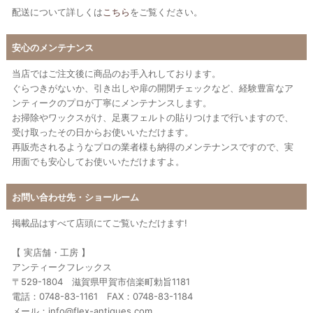
配送について詳しくは
こちら
をご覧ください。
安心のメンテナンス
当店ではご注文後に商品のお手入れしております。
ぐらつきがないか、引き出しや扉の開閉チェックなど、経験豊富なア
ンティークのプロが丁寧にメンテナンスします。
お掃除やワックスがけ、足裏フェルトの貼りつけまで行いますので、
受け取ったその日からお使いいただけます。
再販売されるようなプロの業者様も納得のメンテナンスですので、実
用面でも安心してお使いいただけますよ。
お問い合わせ先・ショールーム
掲載品はすべて店頭にてご覧いただけます!
【 実店舗・工房 】
アンティークフレックス
〒529-1804 滋賀県甲賀市信楽町勅旨1181
電話：0748-83-1161 FAX：0748-83-1184
メール：info@flex-antiques.com