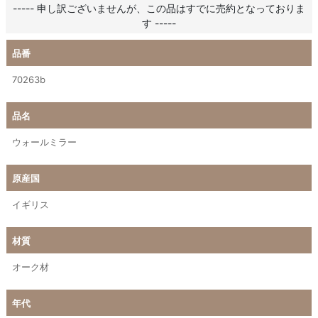
----- 申し訳ございませんが、この品はすでに売約となっておりま
す -----
品番
70263b
品名
ウォールミラー
原産国
イギリス
材質
オーク材
年代