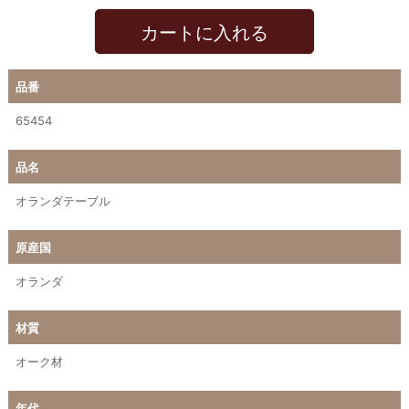
カートに入れる
品番
65454
品名
オランダテーブル
原産国
オランダ
材質
オーク材
年代