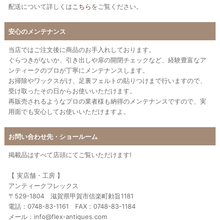
配送について詳しくは
こちら
をご覧ください。
安心のメンテナンス
当店ではご注文後に商品のお手入れしております。
ぐらつきがないか、引き出しや扉の開閉チェックなど、経験豊富なア
ンティークのプロが丁寧にメンテナンスします。
お掃除やワックスがけ、足裏フェルトの貼りつけまで行いますので、
受け取ったその日からお使いいただけます。
再販売されるようなプロの業者様も納得のメンテナンスですので、実
用面でも安心してお使いいただけますよ。
お問い合わせ先・ショールーム
掲載品はすべて店頭にてご覧いただけます!
【 実店舗・工房 】
アンティークフレックス
〒529-1804 滋賀県甲賀市信楽町勅旨1181
電話：0748-83-1161 FAX：0748-83-1184
メール：info@flex-antiques.com