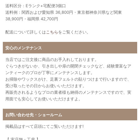
送料区分：Eランク+宅配便3個口
送料例：関西および愛知県 36,800円・東京都神奈川県など関東
38,900円・福岡県 42,700円
配送について詳しくは
こちら
をご覧ください。
安心のメンテナンス
当店ではご注文後に商品のお手入れしております。
ぐらつきがないか、引き出しや扉の開閉チェックなど、経験豊富なア
ンティークのプロが丁寧にメンテナンスします。
お掃除やワックスがけ、足裏フェルトの貼りつけまで行いますので、
受け取ったその日からお使いいただけます。
再販売されるようなプロの業者様も納得のメンテナンスですので、実
用面でも安心してお使いいただけますよ。
お問い合わせ先・ショールーム
掲載品はすべて店頭にてご覧いただけます!
【 実店舗・工房 】