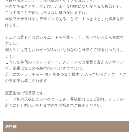
木目を活かしたテーブル天板のデザインも魅力です。
平面であることで、間延びしたような印象になりがちな天板部分も、
こうすることで何とも言えない魅力が出ますね。
天板フチが直線的なデザインであることで、すっきりとした印象を受
けます。
チェアは背もたれのシルエットも可愛らしく、飾っている姿も素敵で
すよね。
個人的には背もたれが王冠みたいな形なのも可愛くて好きだったりし
ます。
こうした年代のフランスダイニングチェアでは定番と言えるデザイン
で、定番になるのも納得のかわいさですよね。
足元にストレッチャー(脚と脚をつなぐ横木)が入っていることで、どこ
か安定感も感じられます。
座面生地は張替済です。
テーブルの天板にニスハゲとへこみ、幕板部分にヒビ割れ、チェアの
所々にヒビ割れがありますのでお写真でご確認ください。
送料例