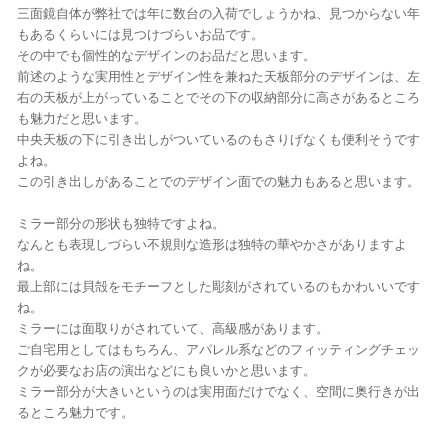
三面鏡自体が弊社では年に数台の入荷でしょうかね、見つからない年
もあるくらいには見つけづらいお品です。
その中でも個性的なデザインのお品だと思います。
前述のような実用性とデザイン性を兼ねた天板部分のデザインは、左
右の天板が上がっていることでその下の収納部分に高さがあるところ
も魅力だと思います。
中央天板の下に引き出しがついているのもさりげなくも便利そうです
よね。
この引き出しがあることでのデザイン面での魅力もあると思います。
ミラー部分の形状も独特ですよね。
なんとも表現しづらい不規則な造形は独特の華やかさがありますよ
ね。
最上部には貝殻をモチーフとした彫刻がされているのもかわいいです
ね。
ミラーには面取りがされていて、高級感があります。
ご自宅用としてはもちろん、アパレル系などのフィッティングチェッ
クが必要なお店の演出などにも良いかと思います。
ミラー部分が大きいというのは実用面だけでなく、空間に奥行きが出
るところ魅力です。