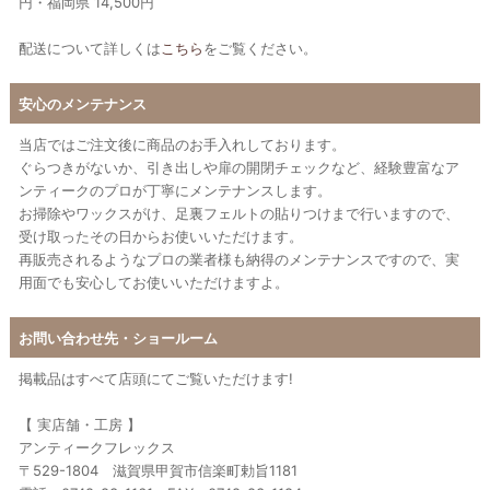
円・福岡県 14,500円
配送について詳しくは
こちら
をご覧ください。
安心のメンテナンス
当店ではご注文後に商品のお手入れしております。
ぐらつきがないか、引き出しや扉の開閉チェックなど、経験豊富なア
ンティークのプロが丁寧にメンテナンスします。
お掃除やワックスがけ、足裏フェルトの貼りつけまで行いますので、
受け取ったその日からお使いいただけます。
再販売されるようなプロの業者様も納得のメンテナンスですので、実
用面でも安心してお使いいただけますよ。
お問い合わせ先・ショールーム
掲載品はすべて店頭にてご覧いただけます!
【 実店舗・工房 】
アンティークフレックス
〒529-1804 滋賀県甲賀市信楽町勅旨1181