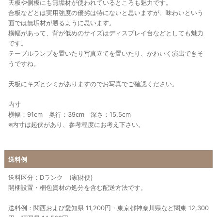
天板や側板にも無垢材が使われているところも魅力です。
合板などとは実用強度の優劣は特にないと思いますが、味わいという
面では無垢材が勝るように思います。
横幅があって、背が低めのサイズはディスプレイ台などとしても魅力
です。
テーブルランプを置いたり写真立てを置いたり、かわいく演出できそ
うですね。
天板にキズとシミがありますのでお写真でご確認ください。
内寸
横幅：91cm 奥行：39cm 深さ：15.5cm
※内寸は起伏があり、参考程度にお考え下さい。
送料例
送料区分：Dランク (家財便)
開梱設置・梱包資材の処分を含む配送方法です。
送料例：関西および愛知県 11,200円・東京都神奈川県など関東 12,300