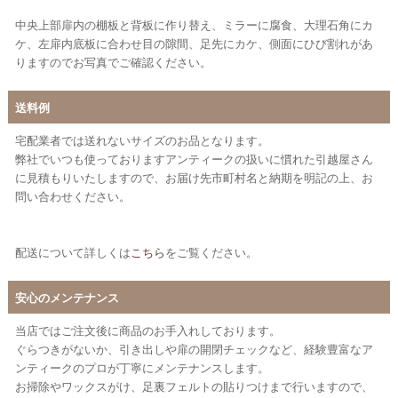
中央上部扉内の棚板と背板に作り替え、ミラーに腐食、大理石角にカ
ケ、左扉内底板に合わせ目の隙間、足先にカケ、側面にひび割れがあ
りますのでお写真でご確認ください。
送料例
宅配業者では送れないサイズのお品となります。
弊社でいつも使っておりますアンティークの扱いに慣れた引越屋さん
に見積もりいたしますので、お届け先市町村名と納期を明記の上、お
問い合わせください。
配送について詳しくは
こちら
をご覧ください。
安心のメンテナンス
当店ではご注文後に商品のお手入れしております。
ぐらつきがないか、引き出しや扉の開閉チェックなど、経験豊富なア
ンティークのプロが丁寧にメンテナンスします。
お掃除やワックスがけ、足裏フェルトの貼りつけまで行いますので、