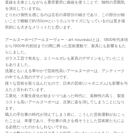
直線を主体としながらも要所要所に曲線を使うことで、独特の雰囲気
を演出していますね。
とりわけ個性を感じるのは左右の扉部分の細さであり、この部分が細
いことで横幅で約150cmという小ぶりサイズになっているのは置き場
所的にも大きなメリットだと思います。
アールヌーボー(アールヌーヴォー・art nouveau)とは、1800年代末頃
から1900年代初頭までの間に興った芸術運動で、家具にも影響をもた
らしました。
ガラス工芸で有名な、エミールガレも家具のデザインをしていたこと
もありました。
流麗ともいえる華やかで芸術性高いアールヌーボーは、アンティーク
の中でも人気のデザインの一つです。
様々な芸術を取り込んだもので、日本の芸術(ジャポニズム)も影響を与
えたと言われています。
工業化・大量生産化が始まりつつあった時代に、装飾性の高く、製造
コストも高いアールヌーボーは、次第に姿を消してしまうことになり
ます。
職人の手仕事の時代が消えてしまう前に、こうした芸術運動がおこっ
たことは、幸運であり、手仕事の良さを残そうとした芸術家たちによ
る必然だったのかもしれないですね。
元々の数が少なくそれほど多くが出回っていないこともあり、アール