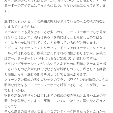
ヌーボーのアイテムは年々さらに見つからないお品になってきていま
す。
立体的ともいえるような果物の彫刻がされているのもこの頃の特徴と
いえるでしょうかね。
アールデコでも見かけることが多いので、アールヌーボーでしか見か
けないとは言えず、流行はある日を境にぱっと切り替わるのではな
く、ゆるやかに移行していくことを表しているのだと思います。
イギリスではアーツアンドクラフツ、ドイツではユーゲントシュティ
ールと呼ばれるなど、狭義にはそれぞれの個性がありますが、広義に
はアールヌーボーという呼ばれるなど定義づけが難しいですね。
そうしたグラデーションがいろいろとあるために明確なアールヌーボ
ーというものが文章だけではなかなか説明しづらく、私としても経験
と感性からそう感じる部分をお伝えしてる面もあります。
クィーンアン様式の脚やゴシックのフランボワイヤン(火焔式)のような
明確な特徴をもってアールヌーボーと断言できないところが難しいん
でしょうかね。
家具や建築のデザインはこれまでの様式の積み重ねと工具や工法の革
新、社会背景などによって変遷していくのでほんとに深いなと思うと
ころです。
そんな歴史の語り部となるようなアンティーク家具たちをもこれから