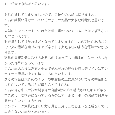
もご紹介できればと思います。
お話が逸れてしまいましたので、ご紹介のお品に戻りますね。
左右に細長い扉がついているのがこのお品の大きな特徴だと思いま
す。
大型のキャビネットでこれだけ細い扉がついていることはまず見ない
ものといえます。
収納量としてはそれほどとなってしまいますが、この部分があること
で中央の複雑な造りのキャビネットを支える柱のような意味合いがあ
ります。
家具の屋根部分は起伏のあるものはあっても、基本的には一つのつな
がった部品になっています。
このお品のように左右と中央でそれぞれの屋根を持つデザインはアン
ティーク家具の中でも珍しいものといえます。
多くの場合は大きめのミラーや中空棚の上に扉がついてその中空部分
に柱がついていることがほとんどですかね。
左右の扉と中央の観音開き扉の合計4枚の扉で構成されたキャビネット
でこのような構造になっているものはアールヌーボーのお品で何度か
見たくらいでしょうかね。
アンティーク家具に詳しい方が見るとおっとなるようなご縁なしでは
出会えないお品だと思います。