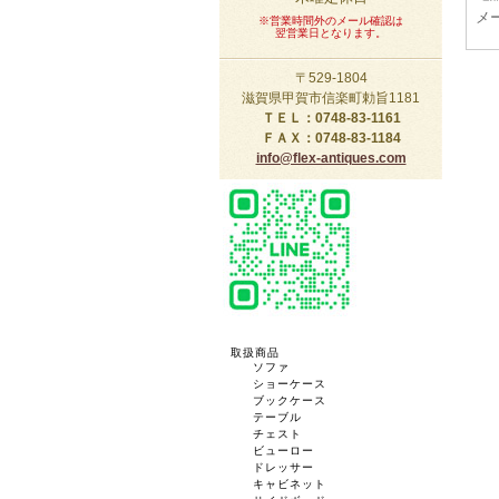
メー
※営業時間外のメール確認は
翌営業日となります。
〒529-1804
滋賀県甲賀市信楽町勅旨1181
ＴＥＬ：0748-83-1161
ＦＡＸ：0748-83-1184
info@flex-antiques.com
取扱商品
ソファ
ショーケース
ブックケース
テーブル
チェスト
ビューロー
ドレッサー
キャビネット