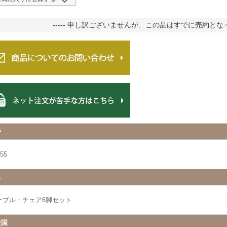
----- 申し訳ございませんが、この品はすでに売約となって
番
55
名
ーブル・チェア6脚セット
産国