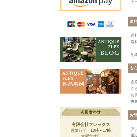
テ
送
送
送料
配
安
当
ぐ
お
再
お
有限会社フレックス
ア
営業時間
10時～17時
電
木曜定休日