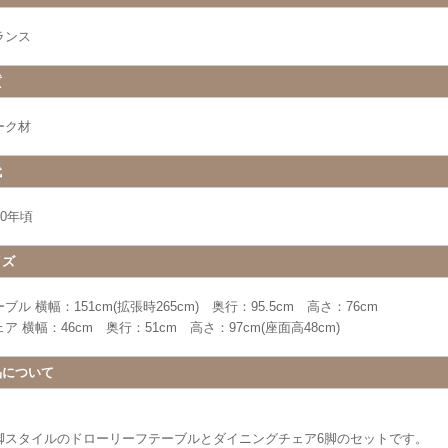
ランス
質
ーク材
代
30年頃
イズ
ブル 横幅：151cm(拡張時265cm) 奥行：95.5cm 高さ：76cm
ア 横幅：46cm 奥行：51cm 高さ：97cm(座面高48cm)
品について
脚スタイルのドローリーフテーブルとダイニングチェア6脚のセットです。