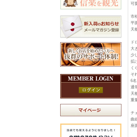
可
市
平
天
ド
大
少
拡
く
そ
6
通
天
重
チ
曲
座