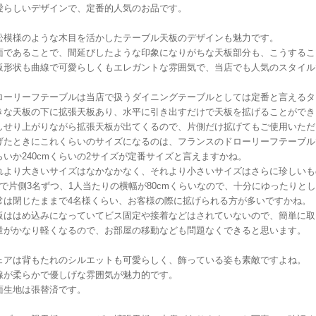
愛らしいデザインで、定番的人気のお品です。
松模様のような木目を活かしたテーブル天板のデザインも魅力です。
面であることで、間延びしたような印象になりがちな天板部分も、こうするこ
板形状も曲線で可愛らしくもエレガントな雰囲気で、当店でも人気のスタイル
ローリーフテーブルは当店で扱うダイニングテーブルとしては定番と言えるタ
きな天板の下に拡張天板あり、水平に引き出すだけで天板を拡げることができ
しせり上がりながら拡張天板が出てくるので、片側だけ拡げてもご使用いただ
げたときにこれくらいのサイズになるのは、フランスのドローリーフテーブルで
らいか240cmくらいの2サイズが定番サイズと言えますかね。
れより大きいサイズはなかなかなく、それより小さいサイズはさらに珍しいも
名で片側3名ずつ、1人当たりの横幅が80cmくらいなので、十分にゆったりと
常は閉じたままで4名様くらい、お客様の際に拡げられる方が多いですかね。
板ははめ込みになっていてビス固定や接着などはされていないので、簡単に取
量がかなり軽くなるので、お部屋の移動なども問題なくできると思います。
ェアは背もたれのシルエットも可愛らしく、飾っている姿も素敵ですよね。
線が柔らかで優しげな雰囲気が魅力的です。
面生地は張替済です。