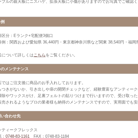
ーブルの親天板にニスハゲ、拡張天板に小傷がありますのでお写真でご確認く
料例
料区分：Eランク+宅配便3個口
例：関西および愛知県 36,440円・東京都神奈川県など関東 38,540円・福岡県 
送について詳しくは
こちら
をご覧ください。
心のメンテナンス
店ではご注文後に商品のお手入れしております。
らつきがないか、引き出しや扉の開閉チェックなど、経験豊富なアンティーク
掃除やワックスがけ、足裏フェルトの貼りつけまで行いますので、受け取った
販売されるようなプロの業者様も納得のメンテナンスですので、実用面でも安
問い合わせ先
ンティークフレックス
話：
0748-83-1161
FAX：0748-83-1184