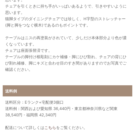
チェアを引くときに持ち手がいっぱいあるようで、引きやすいように
思います。
猫脚タイプのダイニングチェアでは珍しく、H字型のストレッチャー
(脚と脚をつなぐ横木)であるのもポイントです。
テーブルはニスの再塗装がされていて、少しだけ本体部分より色が濃
くなっています。
チェアは座面張替済です。
テーブルの脚付け根彫刻にカケ補修・脚にひび割れ、チェアの背にひ
び割れ補修、脚にキズと合わせ目のすき間がありますのでお写真でご
確認ください。
送料例
送料区分：Eランク+宅配便3個口
送料例：関西および愛知県 36,440円・東京都神奈川県など関東
38,540円・福岡県 42,340円
配送について詳しくは
こちら
をご覧ください。