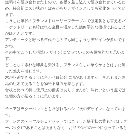
無垢材を組み合わせたもので、各板を差し込んで組み合わせているた
め、接合部にスジ状のくぼみがありデザインとしても変化を与えてい
ます。
こうした年代のフランスドローリーフテーブルでは定番とも言えるパ
ーケットリーとも呼ばれる杢目を活かした幾何学的な模様であること
がほとんどです。
アンティークと呼べる年代のものでも同じようなデザインが多いです
かね。
その中でこうした構造(デザイン)になっているのも個性的だと思いま
す。
どことなく素朴な印象を受ける、フランスらしい華やかさとはまた違
った魅力を感じます。
木が収縮できるように合わせ目部分に溝がありますが、それもまた無
垢の組木であることを物語る魅力を感じます。
合板と比べて特に使用上の優劣はありませんが、味わいという点では
無垢の方が勝るように思います。
チェアはラダーバックとも呼ばれるハシゴ状のデザインになっていま
す。
フランスのテーブルチェアセットではこうした梯子状の背もたれ(ラダ
ーバック)であることはあまりなく、お品の個性の一つになっていると
思います。