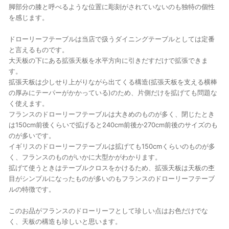
脚部分の膝と呼べるような位置に彫刻がされていないのも独特の個性
を感じます。
ドローリーフテーブルは当店で扱うダイニングテーブルとしては定番
と言えるものです。
大天板の下にある拡張天板を水平方向に引きだすだけで拡張できま
す。
拡張天板は少しせり上がりながら出てくる構造(拡張天板を支える横棒
の厚みにテーパーがかかっている)のため、片側だけを拡げても問題な
く使えます。
フランスのドローリーフテーブルは大きめのものが多く、閉じたとき
は150cm前後くらいで拡げると240cm前後か270cm前後のサイズのも
のが多いです。
イギリスのドローリーフテーブルは拡げても150cmくらいのものが多
く、フランスのものがいかに大型かがわかります。
拡げて使うときはテーブルクロスをかけるため、拡張天板は天板の杢
目がシンプルになったものが多いのもフランスのドローリーフテーブ
ルの特徴です。
このお品がフランスのドローリーフとして珍しい点はお色だけでな
く、天板の構造も珍しいと思います。