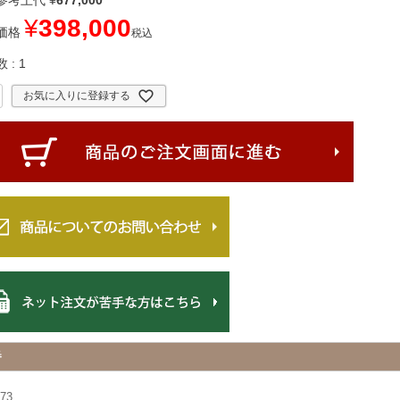
参考上代
¥
677,000
¥
398,000
価格
税込
数
1
お気に入りに登録する
番
73