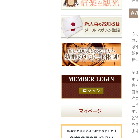
商
ウ
良
ば
飴
長
全
キ
高
目
注
こ
す
ど
を
ま