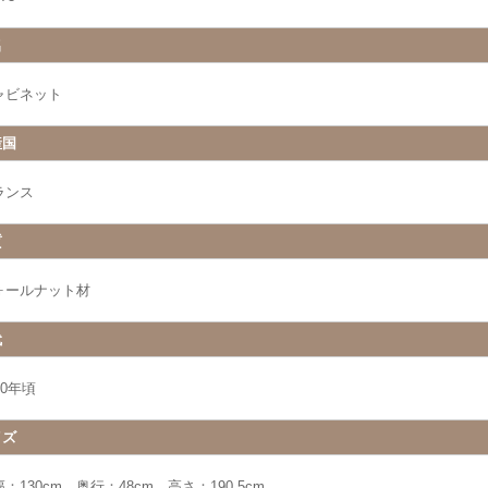
名
ャビネット
産国
ランス
質
ォールナット材
代
10年頃
イズ
：130cm 奥行：48cm 高さ：190.5cm