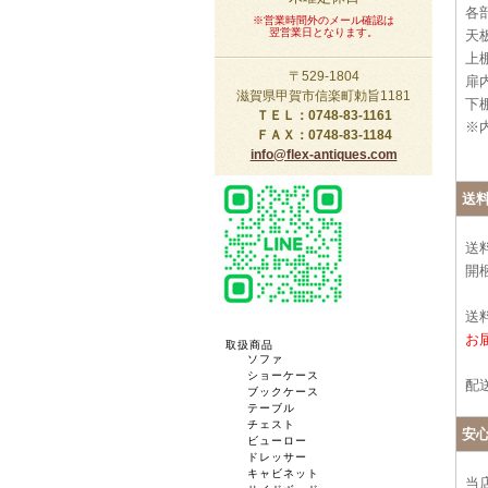
各
※営業時間外のメール確認は
翌営業日となります。
天板
上棚
〒529-1804
扉内
滋賀県甲賀市信楽町勅旨1181
下棚
ＴＥＬ：0748-83-1161
※
ＦＡＸ：0748-83-1184
info@flex-antiques.com
送
送
開
送料
お
取扱商品
ソファ
ショーケース
配
ブックケース
テーブル
チェスト
安
ビューロー
ドレッサー
キャビネット
当