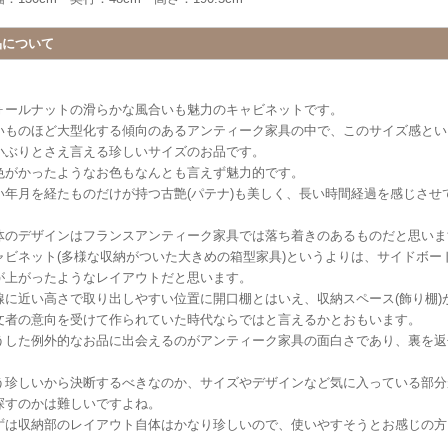
品について
ォールナットの滑らかな風合いも魅力のキャビネットです。
いものほど大型化する傾向のあるアンティーク家具の中で、このサイズ感とい
小ぶりとさえ言える珍しいサイズのお品です。
色がかったようなお色もなんとも言えず魅力的です。
い年月を経たものだけが持つ古艶(パテナ)も美しく、長い時間経過を感じさせ
体のデザインはフランスアンティーク家具では落ち着きのあるものだと思いま
ャビネット(多様な収納がついた大きめの箱型家具)というよりは、サイドボー
が上がったようなレイアウトだと思います。
線に近い高さで取り出しやすい位置に開口棚とはいえ、収納スペース(飾り棚)
文者の意向を受けて作られていた時代ならではと言えるかとおもいます。
うした例外的なお品に出会えるのがアンティーク家具の面白さであり、裏を返
。
う珍しいから決断するべきなのか、サイズやデザインなど気に入っている部分
探すのかは難しいですよね。
ずは収納部のレイアウト自体はかなり珍しいので、使いやすそうとお感じの方