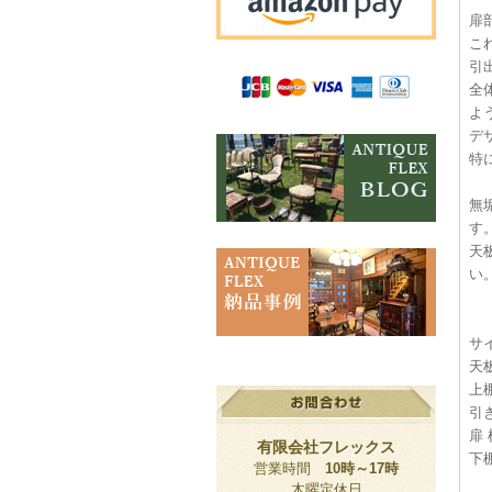
扉
こ
引
全
よ
デ
特
無
す
天
い
サ
天板
上棚
引き
扉 
有限会社フレックス
下棚
営業時間
10時～17時
木曜定休日