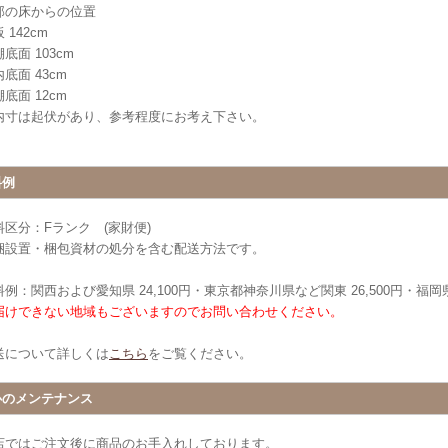
部の床からの位置
 142cm
底面 103cm
底面 43cm
底面 12cm
内寸は起伏があり、参考程度にお考え下さい。
料例
料区分：Fランク (家財便)
梱設置・梱包資材の処分を含む配送方法です。
例：関西および愛知県 24,100円・東京都神奈川県など関東 26,500円・福岡県 
届けできない地域もございますのでお問い合わせください。
送について詳しくは
こちら
をご覧ください。
心のメンテナンス
店ではご注文後に商品のお手入れしております。