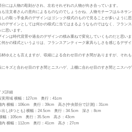
部分には人物の彫刻がされ、左右それぞれの人物が向き合っています。
れも注文者さんの意向によるものなのでしょうかね、人物モチーフはルネサン
出しの取っ手金具のデザインはゴシック様式のもので見ることが多いように思
体のデザインとしては何かの様式に当てはまるようなものではなく、フランス
うに思います。
ザインは時代背景や過去のデザインの積み重ねで変化していくものだと思いま
に何かの様式というよりは、フランスアンティーク家具らしさを感じるデザイ
垢材ゆえとも言えますが、収縮による合わせ目のすき間がありますが、それも
。
板にキズと合わせ目のすき間とニスハゲ、上棚に合わせ目のすき間とニスハゲ
。
イズ詳細
実用域 横幅：127cm 奥行：41cm
内 横幅：106cm 奥行：39cm 高さ(中央部分で計測)：31cm
出し(4つとも) 横幅：24.5cm 奥行：34.5cm 深さ：8cm
横幅：105cm 奥行：35.5cm 高さ：43cm
内 横幅：112cm 奥行：41cm 高さ：27cm