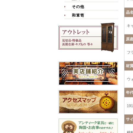
その他
品
和箪笥
キ
原
フ
材
ウ
年
19
サ
横幅