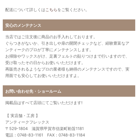
配送について詳しくは
こちら
をご覧ください。
安心のメンテナンス
当店ではご注文後に商品のお手入れしております。
ぐらつきがないか、引き出しや扉の開閉チェックなど、経験豊富なア
ンティークのプロが丁寧にメンテナンスします。
お掃除やワックスがけ、足裏フェルトの貼りつけまで行いますので、
受け取ったその日からお使いいただけます。
再販売されるようなプロの業者様も納得のメンテナンスですので、実
用面でも安心してお使いいただけますよ。
お問い合わせ先・ショールーム
掲載品はすべて店頭にてご覧いただけます!
【 実店舗・工房 】
アンティークフレックス
〒529-1804 滋賀県甲賀市信楽町勅旨1181
電話：0748-83-1161 FAX：0748-83-1184