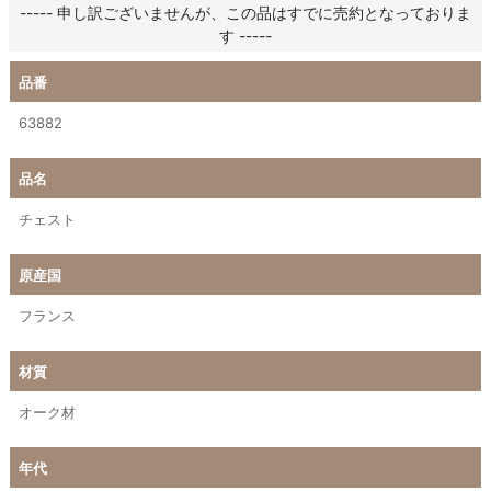
----- 申し訳ございませんが、この品はすでに売約となっておりま
す -----
品番
63882
品名
チェスト
原産国
フランス
材質
オーク材
年代