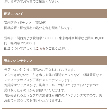
ざいますのでお写真でご確認ください。
配送について
送料区分：Eランク (家財便)
開梱設置・梱包資材の処分を含む配送方法です。
送料例：関西および愛知県 17,000円・東京都神奈川県など関東 19,100
円・福岡県 22,900円
配送について詳しくは
こちら
をご覧ください。
安心のメンテナンス
当店ではご注文後に商品のお手入れしております。
ぐらつきがないか、引き出しや扉の開閉チェックなど、経験豊富なア
ンティークのプロが丁寧にメンテナンスします。
お掃除やワックスがけ、足裏フェルトの貼りつけまで行いますので、
受け取ったその日からお使いいただけます。
再販売されるようなプロの業者様も納得のメンテナンスですので、実
用面でも安心してお使いいただけますよ。