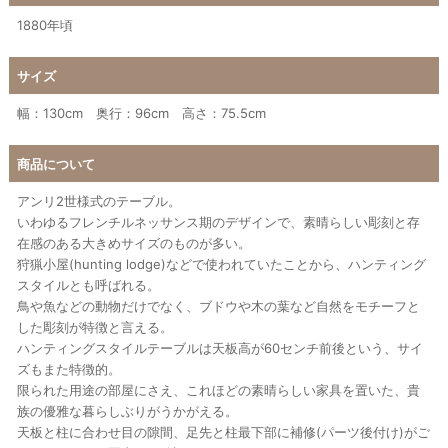
1880年頃
サイズ
幅：130cm 奥行：96cm 高さ：75.5cm
商品について
アンリ2世様式のテーブル。
いわゆるフレンチルネッサンス期のデザインで、素晴らしい彫刻と存
在感のある大きめサイズのものが多い。
狩猟小屋(hunting lodge)などで使われていたことから、ハンティング
スタイルとも呼ばれる。
鳥や魚などの動物だけでなく、ブドウや木の葉など自然をモチーフと
した彫刻が特徴と言える。
ハンティングスタイルテーブルは天板高が60センチ前後という、サイ
ズもまた特徴的。
限られた用途の部屋にさえ、これほどの素晴らしい家具を置いた、貴
族の優雅な暮らしぶりがうかがえる。
天板と柱に合わせ目の隙間、足先と柱最下部に補修(パーツ後付け)がご