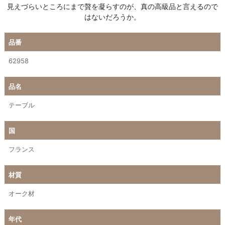
見えづらいところにまで贅を凝らすのが、真の高級品と言えるので
はないだろうか。
品番
62958
品名
テーブル
国
フランス
材質
オーク材
年代