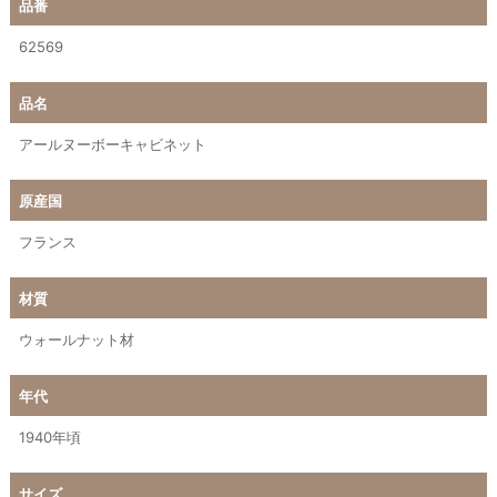
品番
62569
品名
アールヌーボーキャビネット
原産国
フランス
材質
ウォールナット材
年代
1940年頃
サイズ