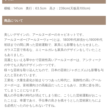
横幅：141cm 奥行：63.5cm 高さ：239cm(天板高100cm)
商品について
美しいデザインの、アールヌーボーのキャビネットです。
アールヌーボー(アールヌーヴォー)とは、1800年代末頃から1900年代
初頭までの間に興った芸術運動で、家具にも影響をもたらせました。
ガラス工芸で有名な、エミールガレも家具のデザインをしていたこと
もありました。
流麗ともいえる華やかで芸術性高いアールヌーボーは、アンティーク
の中でも人気のデザインの一つです。
様々な芸術を取り込んだもので、日本の芸術(ジャポニズム)も影響を与
えたと言われています。
工業化・大量生産化が始まりつつあった時代に、装飾性の高いアール
ヌーボーは、富裕層向けの高級品だったこともあり、次第に姿を消し
てしまうことになります。
職人の手仕事の時代が消えてしまう前に、こうした芸術運動がおこっ
たことは、幸運であり、手仕事の良さを残そうとした芸術家たちによ
る必然だったのかもしれないですね。