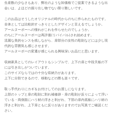
生産数の少なさもあり、弊社のような卸価格でご提案できるような出
会いは、よほどの掘り出し物でない限り難しいです。
このお品はそうしたオリジナルの時代からのちに作られたものです。
全体としては比較的すっきりとしたデザインと言えるでしょうか。
アールヌーボーへの憧れがこれを作らせたのでしょうか。
のちにアールヌーボーは再評価(リバイバル)され始めます。
流麗な美的センスを残しながら、扉部分の女性の彫刻などには少し現
代的な雰囲気も感じさせます。
アールヌーボーの変遷が感じられる興味深いお品だと思います。
収納家具としてのレイアウトもシンプルで、上下の扉と中段天板の下
には引き出しがついています。
このサイズならではの十分な収納力があります。
上下に分割できるので、移動などの際も楽々です。
取っ手代わりにカギをお付けしてのお渡しになります。
上部のトップと扉の彫刻に割れ補修跡・扉の彫刻が反りによって浮い
ている・両側面にハリ材の浮きと剥がれ、下部の扉内底板にハリ材の
浮きと剥がれ、上下扉ともに反りがありますのでお写真でご確認くだ
さい。