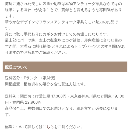
随所に施された美しい装飾や彫刻は本物アンティーク家具ならではの
経年による味わいがあることで、貫録とも言えるような雰囲気があり
ます。
華やかなデザインでフランスアンティーク家具らしい魅力のお品で
す。
扉には取っ手代わりにカギをお付けしてのお渡しになります。
最上部にパーツ跡、左上の擬宝珠にカケ補修、扉内底板に合わせ目の
すき間、大理石に割れ補修(とそれによるトップパーツとのすき間)があ
りますのでお写真でご確認ください。
配送について
送料区分：Eランク (家財便)
開梱設置・梱包資材の処分を含む配送方法です。
送料例：関西および愛知県 17,000円・東京都神奈川県など関東 19,100
円・福岡県 22,900円
商品保全上、複数個口でのお届けとなり、組み立てが必要になりま
す。
配送について詳しくは
こちら
をご覧ください。