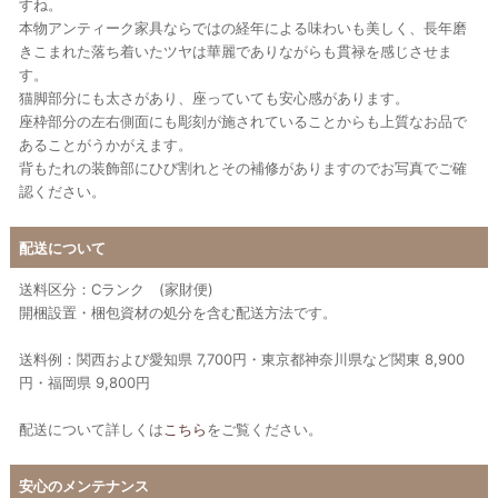
すね。
本物アンティーク家具ならではの経年による味わいも美しく、長年磨
きこまれた落ち着いたツヤは華麗でありながらも貫禄を感じさせま
す。
猫脚部分にも太さがあり、座っていても安心感があります。
座枠部分の左右側面にも彫刻が施されていることからも上質なお品で
あることがうかがえます。
背もたれの装飾部にひび割れとその補修がありますのでお写真でご確
認ください。
配送について
送料区分：Cランク (家財便)
開梱設置・梱包資材の処分を含む配送方法です。
送料例：関西および愛知県 7,700円・東京都神奈川県など関東 8,900
円・福岡県 9,800円
配送について詳しくは
こちら
をご覧ください。
安心のメンテナンス