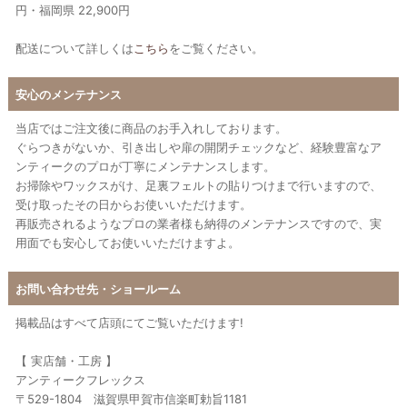
円・福岡県 22,900円
配送について詳しくは
こちら
をご覧ください。
安心のメンテナンス
当店ではご注文後に商品のお手入れしております。
ぐらつきがないか、引き出しや扉の開閉チェックなど、経験豊富なア
ンティークのプロが丁寧にメンテナンスします。
お掃除やワックスがけ、足裏フェルトの貼りつけまで行いますので、
受け取ったその日からお使いいただけます。
再販売されるようなプロの業者様も納得のメンテナンスですので、実
用面でも安心してお使いいただけますよ。
お問い合わせ先・ショールーム
掲載品はすべて店頭にてご覧いただけます!
【 実店舗・工房 】
アンティークフレックス
〒529-1804 滋賀県甲賀市信楽町勅旨1181