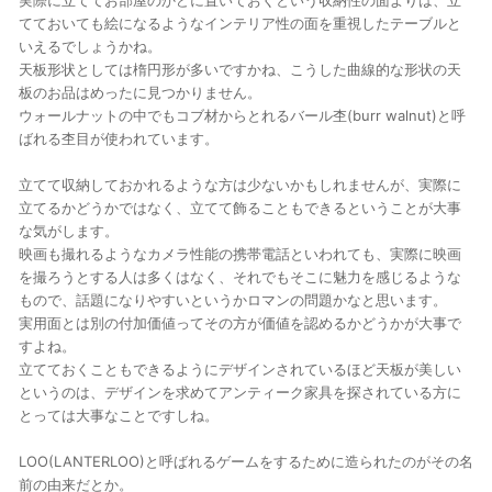
実際に立ててお部屋のかどに置いておくという収納性の面よりは、立
てておいても絵になるようなインテリア性の面を重視したテーブルと
いえるでしょうかね。
天板形状としては楕円形が多いですかね、こうした曲線的な形状の天
板のお品はめったに見つかりません。
ウォールナットの中でもコブ材からとれるバール杢(burr walnut)と呼
ばれる杢目が使われています。
立てて収納しておかれるような方は少ないかもしれませんが、実際に
立てるかどうかではなく、立てて飾ることもできるということが大事
な気がします。
映画も撮れるようなカメラ性能の携帯電話といわれても、実際に映画
を撮ろうとする人は多くはなく、それでもそこに魅力を感じるような
もので、話題になりやすいというかロマンの問題かなと思います。
実用面とは別の付加価値ってその方が価値を認めるかどうかが大事で
すよね。
立てておくこともできるようにデザインされているほど天板が美しい
というのは、デザインを求めてアンティーク家具を探されている方に
とっては大事なことですしね。
LOO(LANTERLOO)と呼ばれるゲームをするために造られたのがその名
前の由来だとか。