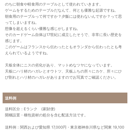
のちに朝食や軽食用のテーブルとして使われていきます。
ゲームをするためのテーブルだなんて、何とも優雅な起源ですね。
朝食用のテーブルって何ですか？夕飯には使わないんですか？って思
ってしまいますね。
想像を超えるくらい優雅な感じがしますね。
そのカードゲーム自体は17世紀に成立したそうで、非常に長い歴史を
感じます。
このゲームはフランスから伝わったともオランダから伝わったとも考
えられているようですね。
天板全体にニスの劣化があり、マットめなツヤになっています。
天板にハリ材のハガレとオウトツ、天板ふちの所々にカケ、所々にひ
び割れとハリ材のハガレがありますのでお写真でご確認ください。
送料例
送料区分：Eランク (家財便)
開梱設置・梱包資材の処分を含む配送方法です。
送料例：関西および愛知県 17,000円・東京都神奈川県など関東 19,100