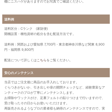
棚にニスハゲがありますのでお写真でご確認ください。
送料例
送料区分：Cランク (家財便)
開梱設置・梱包資材の処分を含む配送方法です。
送料例：関西および愛知県 7,700円・東京都神奈川県など関東 8,900
円・福岡県 9,800円
配送について詳しくは
こちら
をご覧ください。
安心のメンテナンス
当店ではご注文後に商品のお手入れしております。
ぐらつきがないか、引き出しや扉の開閉チェックなど、経験豊富なア
ンティークのプロが丁寧にメンテナンスします。
お掃除やワックスがけ、足裏フェルトの貼りつけまで行いますので、
受け取ったその日からお使いいただけます。
再販売されるようなプロの業者様も納得のメンテナンスですので、実