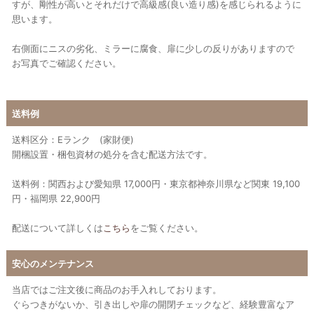
すが、剛性が高いとそれだけで高級感(良い造り感)を感じられるように
思います。
右側面にニスの劣化、ミラーに腐食、扉に少しの反りがありますので
お写真でご確認ください。
送料例
送料区分：Eランク (家財便)
開梱設置・梱包資材の処分を含む配送方法です。
送料例：関西および愛知県 17,000円・東京都神奈川県など関東 19,100
円・福岡県 22,900円
配送について詳しくは
こちら
をご覧ください。
安心のメンテナンス
当店ではご注文後に商品のお手入れしております。
ぐらつきがないか、引き出しや扉の開閉チェックなど、経験豊富なア