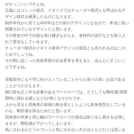
がかっこいいですよね。
広義にはゴシック様式、イギリスではチューダー様式とも呼ばれるデ
ザイン様式を継承したものになります。
制作年代から見ても400年ほどの前のデザインになるので、本当に長い
間愛されているデザインだと思います。
その歴史の中で伝統を受け継ぎながらも、各時代の流行などを取り入
れて変化もしていきます。
チューダー様式がイギリス家具デザインの源流とも言われるのはこの
ためでしょうね。
その間に起こった技術革新や社会変革を考えると、ほんとにすごいこ
とですよね。
背板部分にも十字に柱が入っていることからも造りの良いお品である
ことがうかがえます。
開口部を広く作る必要があるワードローブは、どうしても剛性感(扉開
閉時に揺れる感じなど)が弱くなりがちです。
上から見ると四角形の前側の角を落としたような多角形型をしている
のも、剛性感を得るためだと思います。
四角形の本体と同じ幅のワードローブの場合は取り出し易さをは増し
ますが、剛性感が下がってしまいます。
気にされるかどうかでいうと気にされない方がほとんどだとは思いま