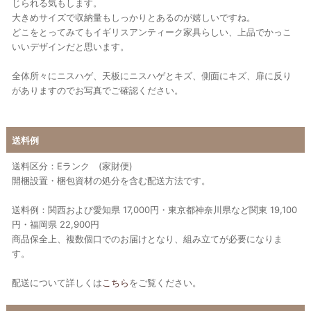
じられる気もします。
大きめサイズで収納量もしっかりとあるのが嬉しいですね。
どこをとってみてもイギリスアンティーク家具らしい、上品でかっこ
いいデザインだと思います。
全体所々にニスハゲ、天板にニスハゲとキズ、側面にキズ、扉に反り
がありますのでお写真でご確認ください。
送料例
送料区分：Eランク (家財便)
開梱設置・梱包資材の処分を含む配送方法です。
送料例：関西および愛知県 17,000円・東京都神奈川県など関東 19,100
円・福岡県 22,900円
商品保全上、複数個口でのお届けとなり、組み立てが必要になりま
す。
配送について詳しくは
こちら
をご覧ください。