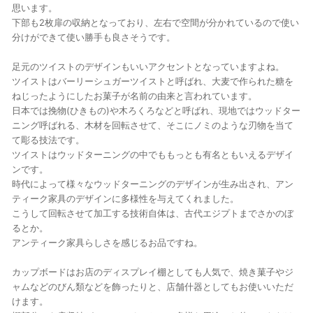
思います。
下部も2枚扉の収納となっており、左右で空間が分かれているので使い
分けができて使い勝手も良さそうです。
足元のツイストのデザインもいいアクセントとなっていますよね。
ツイストはバーリーシュガーツイストと呼ばれ、大麦で作られた糖を
ねじったようにしたお菓子が名前の由来と言われています。
日本では挽物(ひきもの)や木ろくろなどと呼ばれ、現地ではウッドター
ニング呼ばれる、木材を回転させて、そこにノミのような刃物を当て
て彫る技法です。
ツイストはウッドターニングの中でももっとも有名ともいえるデザイ
ンです。
時代によって様々なウッドターニングのデザインが生み出され、アン
ティーク家具のデザインに多様性を与えてくれました。
こうして回転させて加工する技術自体は、古代エジプトまでさかのぼ
るとか。
アンティーク家具らしさを感じるお品ですね。
カップボードはお店のディスプレイ棚としても人気で、焼き菓子やジ
ャムなどのびん類などを飾ったりと、店舗什器としてもお使いいただ
けます。