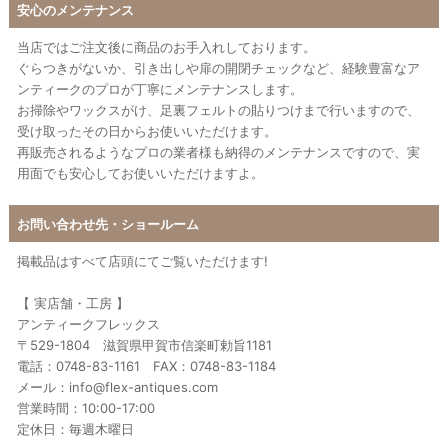
安心のメンテナンス
当店ではご注文後に商品のお手入れしております。
ぐらつきがないか、引き出しや扉の開閉チェックなど、経験豊富なア
ンティークのプロが丁寧にメンテナンスします。
お掃除やワックスがけ、足裏フェルトの貼りつけまで行いますので、
受け取ったその日からお使いいただけます。
再販売されるようなプロの業者様も納得のメンテナンスですので、実
用面でも安心してお使いいただけますよ。
お問い合わせ先・ショールーム
掲載品はすべて店頭にてご覧いただけます!
【 実店舗・工房 】
アンティークフレックス
〒529-1804 滋賀県甲賀市信楽町勅旨1181
電話：0748-83-1161 FAX：0748-83-1184
メール：info@flex-antiques.com
営業時間：10:00-17:00
定休日：毎週木曜日