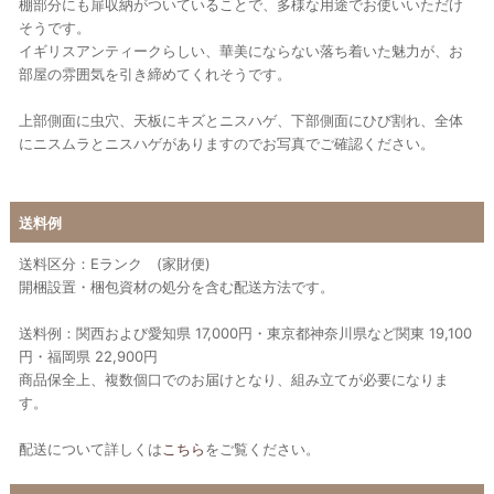
棚部分にも扉収納がついていることで、多様な用途でお使いいただけ
そうです。
イギリスアンティークらしい、華美にならない落ち着いた魅力が、お
部屋の雰囲気を引き締めてくれそうです。
上部側面に虫穴、天板にキズとニスハゲ、下部側面にひび割れ、全体
にニスムラとニスハゲがありますのでお写真でご確認ください。
送料例
送料区分：Eランク (家財便)
開梱設置・梱包資材の処分を含む配送方法です。
送料例：関西および愛知県 17,000円・東京都神奈川県など関東 19,100
円・福岡県 22,900円
商品保全上、複数個口でのお届けとなり、組み立てが必要になりま
す。
配送について詳しくは
こちら
をご覧ください。