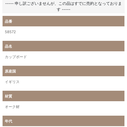
----- 申し訳ございませんが、この品はすでに売約となっておりま
す -----
品番
58572
品名
カップボード
原産国
イギリス
材質
オーク材
年代