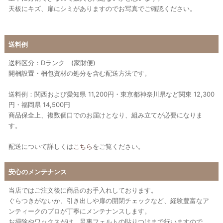
天板にキズ、扉にシミがありますのでお写真でご確認ください。
送料例
送料区分：Dランク (家財便)
開梱設置・梱包資材の処分を含む配送方法です。
送料例：関西および愛知県 11,200円・東京都神奈川県など関東 12,300
円・福岡県 14,500円
商品保全上、複数個口でのお届けとなり、組み立てが必要になりま
す。
配送について詳しくは
こちら
をご覧ください。
安心のメンテナンス
当店ではご注文後に商品のお手入れしております。
ぐらつきがないか、引き出しや扉の開閉チェックなど、経験豊富なア
ンティークのプロが丁寧にメンテナンスします。
お掃除やワックスがけ、足裏フェルトの貼りつけまで行いますので、