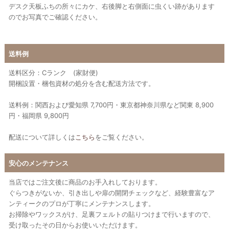
デスク天板ふちの所々にカケ、右後脚と右側面に虫くい跡があります
のでお写真でご確認ください。
送料例
送料区分：Cランク (家財便)
開梱設置・梱包資材の処分を含む配送方法です。
送料例：関西および愛知県 7,700円・東京都神奈川県など関東 8,900
円・福岡県 9,800円
配送について詳しくは
こちら
をご覧ください。
安心のメンテナンス
当店ではご注文後に商品のお手入れしております。
ぐらつきがないか、引き出しや扉の開閉チェックなど、経験豊富なア
ンティークのプロが丁寧にメンテナンスします。
お掃除やワックスがけ、足裏フェルトの貼りつけまで行いますので、
受け取ったその日からお使いいただけます。