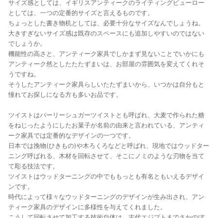
サイズ感としては、イギリスアンティークのライティングビューロー
としては、一つの定番的サイズと言えるものです。
ちょっとした書き物机としては、必要十分なサイズなんでしょうね。
大きすぎないサイズ感は既存のスペースにも追加しやすいのではない
でしょうか。
機能性の高さと、アンティーク家具でしかまず見ないことでいかにも
アンティーク然としたたたずまいは、お部屋の雰囲気を変えてくれそ
うですね。
そうしたアンティーク家具らしいたたずまいから、いつかは自分もと
憧れてお探しになる方も多いお品です。
ツイストはバーリーシュガーツイストとも呼ばれ、大麦で作られた糖
をねじったようにしたお菓子が名前の由来と言われている、アンティ
ーク家具では定番的なデザインの一つです。
日本では挽物(ひきもの)や木ろくろなどと呼ばれ、現地ではウッドター
ニング呼ばれる、木材を回転させて、そこにノミのような刃物を当て
て彫る技法です。
ツイストはウッドターニングの中でももっとも有名ともいえるデザイ
ンです。
時代によって様々なウッドターニングのデザインが生み出され、アン
ティーク家具のデザインに多様性を与えてくれました。
こうして回転させて加工する技術自体は、古代エジプトまでさかのぼ