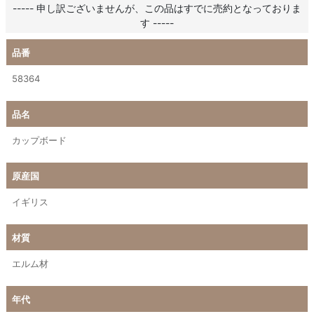
----- 申し訳ございませんが、この品はすでに売約となっておりま
す -----
品番
58364
品名
カップボード
原産国
イギリス
材質
エルム材
年代