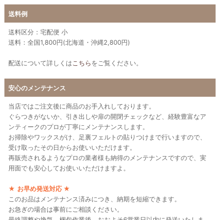
送料例
送料区分：宅配便 小
送料：全国1,800円(北海道・沖縄2,800円)
配送について詳しくは
こちら
をご覧ください。
安心のメンテナンス
当店ではご注文後に商品のお手入れしております。
ぐらつきがないか、引き出しや扉の開閉チェックなど、経験豊富なア
ンティークのプロが丁寧にメンテナンスします。
お掃除やワックスがけ、足裏フェルトの貼りつけまで行いますので、
受け取ったその日からお使いいただけます。
再販売されるようなプロの業者様も納得のメンテナンスですので、実
用面でも安心してお使いいただけますよ。
★
お早め発送対応
★
このお品はメンテナンス済みにつき、納期を短縮できます。
お急ぎの場合は事前にご相談ください。
最終調整や換気、梱包作業後、おおよそ6営業日以内に発送いたしま