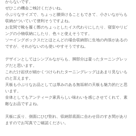
からないです。
ぜひこの機会ご検討くださいね。
小ぶりなサイズで、ちょっと腰掛けることもできて、小さいながらも
収納がついていて便利そうですよね。
お玄関で靴を履く際のちょっとしたイス代わりにしたり、寝室やリビ
ングの小物収納にしたり、色々と使えそうです。
ソーイングボックスだとほとんどの場合収納部に生地の内張があるの
ですが、それがないのも使いやすそうですね。
デザインとしてはシンプルながらも、脚部分は凝ったターニングレッ
グだと思います。
これだけ起伏が細かくつけられたターニングレッグはあまり見ないも
のと言えます。
天板も小ぶりなお品としては厚みのある無垢材の天板も魅力的だと思
います。
全体としてもアンティーク家具らしい味わいを感じさせてくれて、素
敵なお品ですよね。
天板に反り、側面にひび割れ、収納部底面に合わせ目のすき間があり
ますのでお写真でご確認ください。