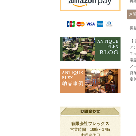
再
お
掲
【
ア
〒5
電話
メー
営業
定
有限会社フレックス
営業時間
10時～17時
木曜定休日