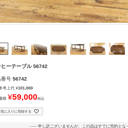
ヒーテーブル 56742
品番号
56742
参考上代
¥
101,000
¥
59,000
価格
税込
お気に入りに登録する
----- 申し訳ございませんが、この品はすでに売約となって