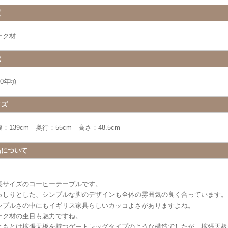
質
ーク材
代
50年頃
イズ
：139cm 奥行：55cm 高さ：48.5cm
品について
長サイズのコーヒーテーブルです。
っしりとした、シンプルな脚のデザインも全体の雰囲気の良く合っています。
ンプルさの中にもイギリス家具らしいカッコよさがありますよね。
ーク材の杢目も魅力ですね。
ともとは拡張天板を持つゲートレッグタイプのような構造でしたが、拡張天板