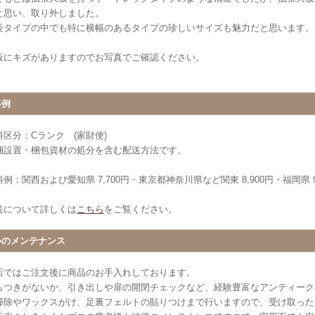
と思い、取り外しました。
長タイプの中でも特に横幅のあるタイプの珍しいサイズも魅力だと思います。
板にキズがありますのでお写真でご確認ください。
料例
料区分：Cランク (家財便)
梱設置・梱包資材の処分を含む配送方法です。
例：関西および愛知県 7,700円・東京都神奈川県など関東 8,900円・福岡県 9
送について詳しくは
こちら
をご覧ください。
心のメンテナンス
店ではご注文後に商品のお手入れしております。
らつきがないか、引き出しや扉の開閉チェックなど、経験豊富なアンティーク
掃除やワックスがけ、足裏フェルトの貼りつけまで行いますので、受け取った