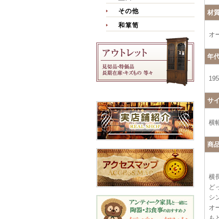
その他
材
和箪笥
オ
年
19
サ
横幅
商
横
ど
シ
オ
も