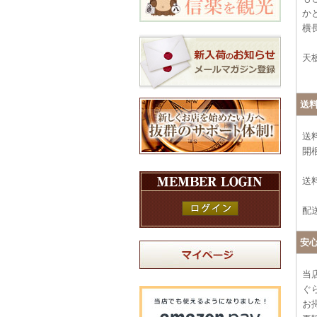
か
横
天
送
送
開
送料
配
安
当
ぐ
お