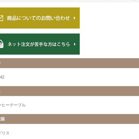
番
42
名
ーヒーテーブル
産国
ギリス