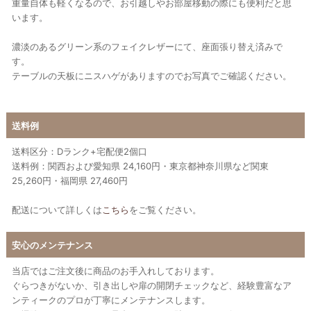
重量自体も軽くなるので、お引越しやお部屋移動の際にも便利だと思
います。
濃淡のあるグリーン系のフェイクレザーにて、座面張り替え済みで
す。
テーブルの天板にニスハゲがありますのでお写真でご確認ください。
送料例
送料区分：Dランク+宅配便2個口
送料例：関西および愛知県 24,160円・東京都神奈川県など関東
25,260円・福岡県 27,460円
配送について詳しくは
こちら
をご覧ください。
安心のメンテナンス
当店ではご注文後に商品のお手入れしております。
ぐらつきがないか、引き出しや扉の開閉チェックなど、経験豊富なア
ンティークのプロが丁寧にメンテナンスします。