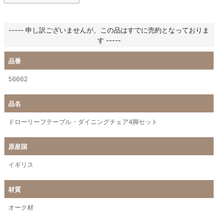
----- 申し訳ございませんが、この品はすでに売約となっておりま
す -----
品番
56662
品名
ドローリーフテーブル・ダイニングチェア4脚セット
原産国
イギリス
材質
オーク材