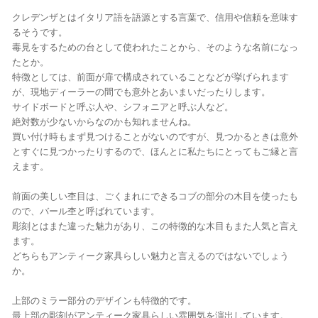
クレデンザとはイタリア語を語源とする言葉で、信用や信頼を意味す
るそうです。
毒見をするための台として使われたことから、そのような名前になっ
たとか。
特徴としては、前面が扉で構成されていることなどが挙げられます
が、現地ディーラーの間でも意外とあいまいだったりします。
サイドボードと呼ぶ人や、シフォニアと呼ぶ人など。
絶対数が少ないからなのかも知れませんね。
買い付け時もまず見つけることがないのですが、見つかるときは意外
とすぐに見つかったりするので、ほんとに私たちにとってもご縁と言
えます。
前面の美しい杢目は、ごくまれにできるコブの部分の木目を使ったも
ので、バール杢と呼ばれています。
彫刻とはまた違った魅力があり、この特徴的な木目もまた人気と言え
ます。
どちらもアンティーク家具らしい魅力と言えるのではないでしょう
か。
上部のミラー部分のデザインも特徴的です。
最上部の彫刻がアンティーク家具らしい雰囲気を演出しています。