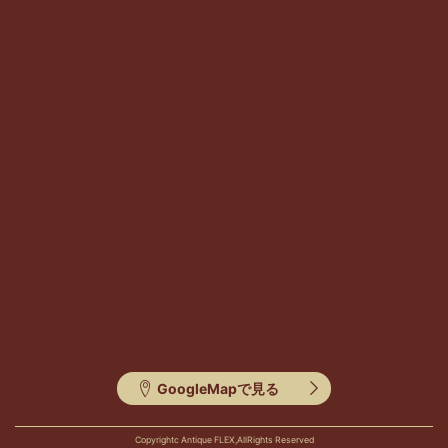
GoogleMapで見る
Copyrightc Antique FLEX,AllRights Reserved