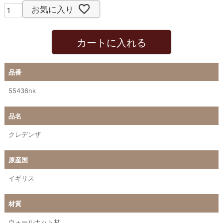
お気に入り
カートに入れる
品番
55436nk
品名
クレデンザ
原産国
イギリス
材質
ウォールナット材