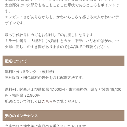
土台部分は中央部分ももこもことした形状であるところもポイントで
す。
エレガントさがありながらも、かわいらしさを感じる大人かわいいデ
ザインです。
取っ手代わりにカギをお付けしてのお渡しになります。
ミラーに曇り、大理石にひび割れとカケ、下部にハリ材のはがれ、中
央扉に閉じ目のすき間がありますのでお写真でご確認ください。
配送について
送料区分：Eランク (家財便)
開梱設置・梱包資材の処分を含む配送方法です。
送料例：関西および愛知県 17,000円・東京都神奈川県など関東 19,100
円・福岡県 22,900円
配送について詳しくは
こちら
をご覧ください。
安心のメンテナンス
当店ではご注文後に商品のお手入れしております。