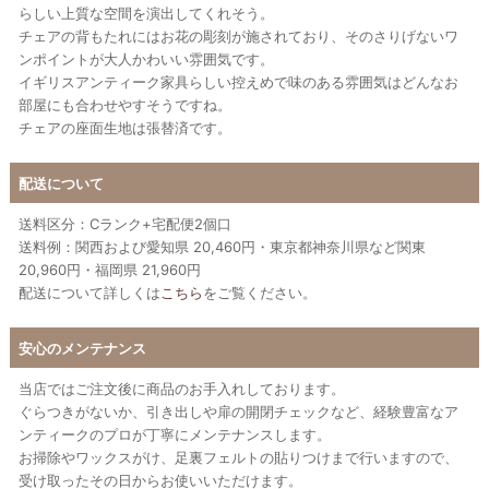
らしい上質な空間を演出してくれそう。
チェアの背もたれにはお花の彫刻が施されており、そのさりげないワ
ンポイントが大人かわいい雰囲気です。
イギリスアンティーク家具らしい控えめで味のある雰囲気はどんなお
部屋にも合わせやすそうですね。
チェアの座面生地は張替済です。
配送について
送料区分：Cランク+宅配便2個口
送料例：関西および愛知県 20,460円・東京都神奈川県など関東
20,960円・福岡県 21,960円
配送について詳しくは
こちら
をご覧ください。
安心のメンテナンス
当店ではご注文後に商品のお手入れしております。
ぐらつきがないか、引き出しや扉の開閉チェックなど、経験豊富なア
ンティークのプロが丁寧にメンテナンスします。
お掃除やワックスがけ、足裏フェルトの貼りつけまで行いますので、
受け取ったその日からお使いいただけます。