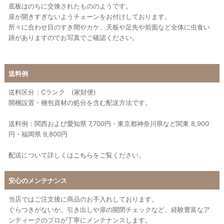
底板はのちに交換されたもののようです。
扉が開きすぎないようチェーンをお付けしております。
所々に合わせ目のすき間やカケ、天板や足先や前面など全体に虫食い
跡がありますのでお写真でご確認ください。
送料例
送料区分：Cランク (家財便)
開梱設置・梱包資材の処分を含む配送方法です。
送料例：関西および愛知県 7,700円・東京都神奈川県など関東 8,900
円・福岡県 9,800円
配送について詳しくは
こちら
をご覧ください。
安心のメンテナンス
当店ではご注文後に商品のお手入れしております。
ぐらつきがないか、引き出しや扉の開閉チェックなど、経験豊富なア
ンティークのプロが丁寧にメンテナンスします。