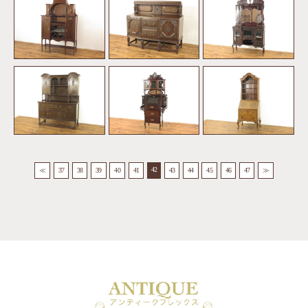
42
≪
37
38
39
40
41
43
44
45
46
47
≫