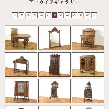
アーカイブギャラリー
42
≪
37
38
39
40
41
43
44
45
46
47
≫