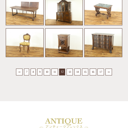
12
≪
7
8
9
10
11
13
14
15
16
17
≫