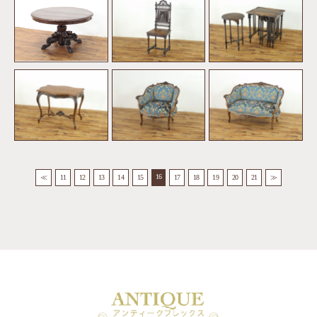
16
≪
11
12
13
14
15
17
18
19
20
21
≫