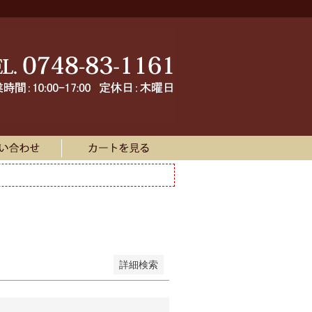
品を表示しない
コード
録順
価格が安い順
順
優先度順
レビュー順
ヒット順
詳細検索