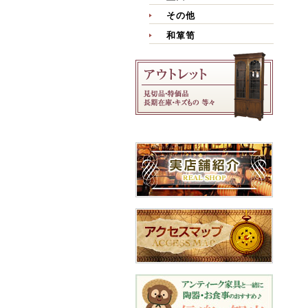
その他
和箪笥