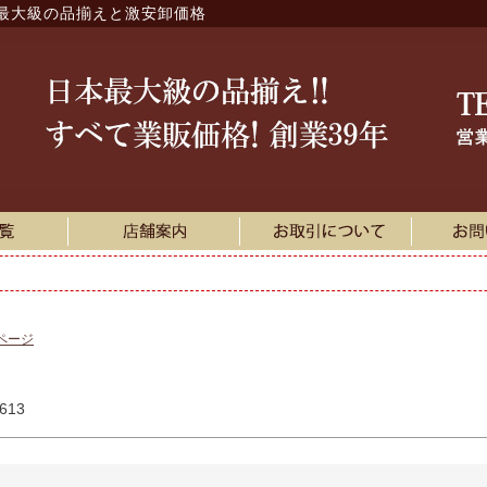
最大級の品揃えと激安卸価格
キーワード
在庫なし商品
在庫なし商
商品番号/JAN
価格
〜
並び順
商品タグ
新着順
登
価格が高い
キーワード
ページ
検索
613