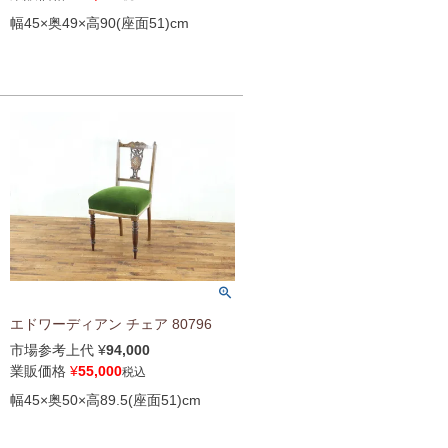
幅45×奥49×高90(座面51)cm
エドワーディアン チェア 80796
市場参考上代
¥
94,000
業販価格
¥
55,000
税込
幅45×奥50×高89.5(座面51)cm