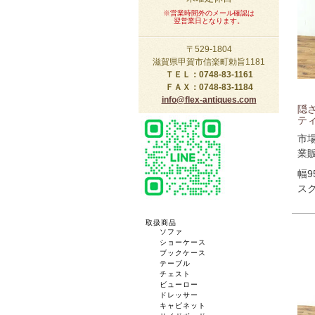
※営業時間外のメール確認は
翌営業日となります。
〒529-1804
滋賀県甲賀市信楽町勅旨1181
ＴＥＬ：0748-83-1161
ＦＡＸ：0748-83-1184
info@flex-antiques.com
隠
ティ
市
業
幅9
スク
取扱商品
ソファ
ショーケース
ブックケース
テーブル
チェスト
ビューロー
ドレッサー
キャビネット