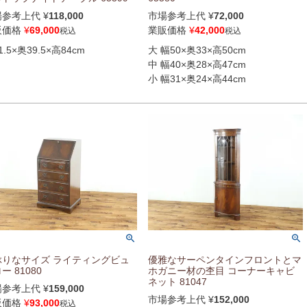
場参考上代
¥
118,000
市場参考上代
¥
72,000
販価格
¥
69,000
業販価格
¥
42,000
税込
税込
1.5×奥39.5×高84cm
大 幅50×奥33×高50cm
中 幅40×奥28×高47cm
小 幅31×奥24×高44cm
ぶりなサイズ ライティングビュ
優雅なサーペンタインフロントとマ
ー 81080
ホガニー材の杢目 コーナーキャビ
ネット 81047
場参考上代
¥
159,000
市場参考上代
¥
152,000
販価格
¥
93,000
税込