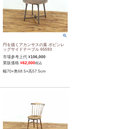
円を描くアカンサスの葉 ボビンレ
ッグサイドテーブル 65593
市場参考上代
¥
106,000
業販価格
¥
62,000
税込
幅70×奥68.5×高57.5cm