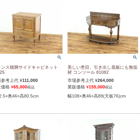
ランス猫脚サイドキャビネット
美しい杢目、引き出し底板にも無垢
25
材 コンソール 81082
場参考上代
¥
111,000
市場参考上代
¥
264,000
販価格
¥
65,000
業販価格
¥
155,000
税込
税込
2.5×奥46×高80.5cm
幅108×奥46×高89(天板76)cm