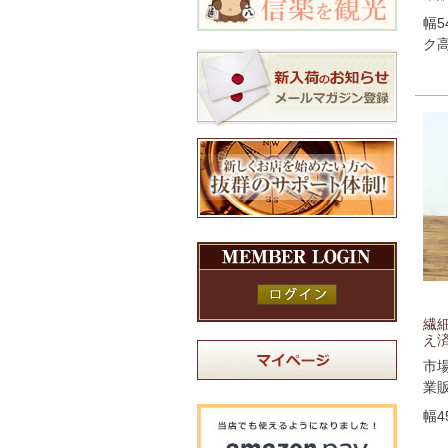
幅5
ク高
繊
え済
市
業
幅4