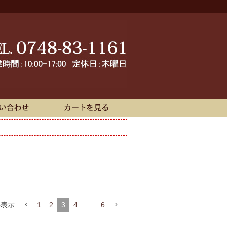
件表示
1
2
3
4
…
6