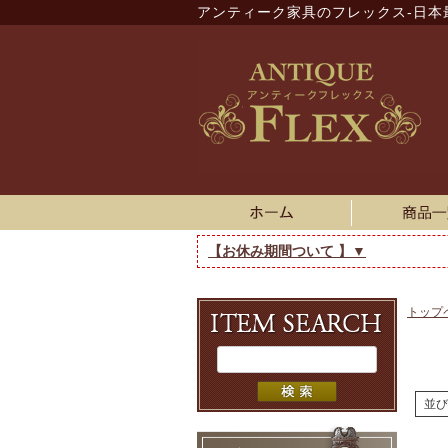
アンティーク家具のフレックス-日本
【お休み期間ついて 】▼
トップ
並び