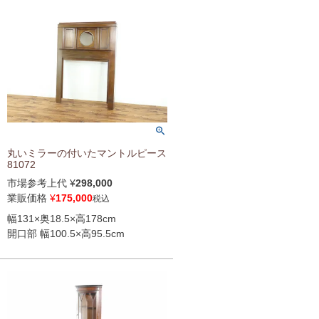
丸いミラーの付いたマントルピース
81072
市場参考上代
¥
298,000
業販価格
¥
175,000
税込
幅131×奥18.5×高178cm
開口部 幅100.5×高95.5cm