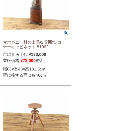
マホガニー材の上品な雰囲気 コー
ナーキャビネット 81062
市場参考上代
¥
133,000
業販価格
¥
78,000
税込
幅66×奥43×高181.5cm
壁に接する面は各46cm