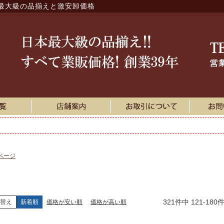
最大級の品揃えと激安卸価格
ページ
321
件中
121
-
180
替え
新着順
価格が安い順
価格が高い順