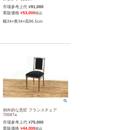
市場参考上代
¥
91,000
業販価格
¥
53,000
税込
幅34×奥34×高86.5cm
例外的な意匠 フランスチェア
70587a
市場参考上代
¥
75,000
業販価格
¥
44,000
税込