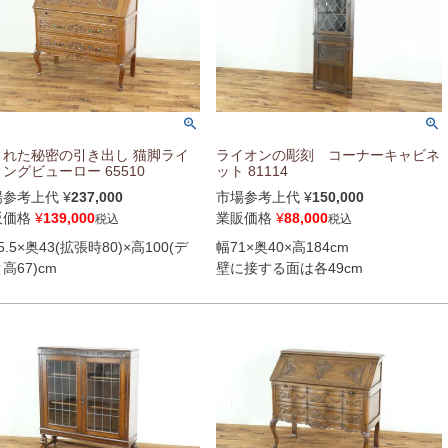
された秘密の引き出し 猫脚ライ
ライオンの彫刻 コーナーキャビネ
ングビューロー 65510
ット 81114
場参考上代
¥
237,000
市場参考上代
¥
150,000
販価格
¥
139,000
業販価格
¥
88,000
税込
税込
5.5×奥43(拡張時80)×高100(デ
幅71×奥40×高184cm
高67)cm
壁に接する面は各49cm