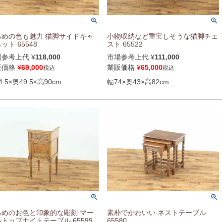
るめの色も魅力 猫脚サイドキャ
小物収納など重宝しそうな猫脚チェ
ット 65548
スト 65522
場参考上代
¥
118,000
市場参考上代
¥
111,000
販価格
¥
69,000
業販価格
¥
65,000
税込
税込
4.5×奥49.5×高90cm
幅74×奥43×高82cm
るめのお色と印象的な彫刻 マー
素朴でかわいい ネストテーブル
トップナイトテーブル 65599
65580