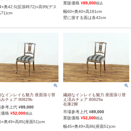
業販価格
¥
89,000
税込
4×奥42.5(拡張時72)×高99(デス
幅60×奥40×高181cm
71)cm
壁に接する面は各42cm
細なインレイも魅力 座面張り替
繊細なインレイも魅力 座面張り替
みチェア 80829b
え済みチェア 80829a
在庫2脚
場参考上代
¥
89,000
市場参考上代
¥
89,000
販価格
¥
52,000
税込
業販価格
¥
52,000
税込
5×奥49×高85(座面51)cm
幅45×奥49×高86(座面51)cm