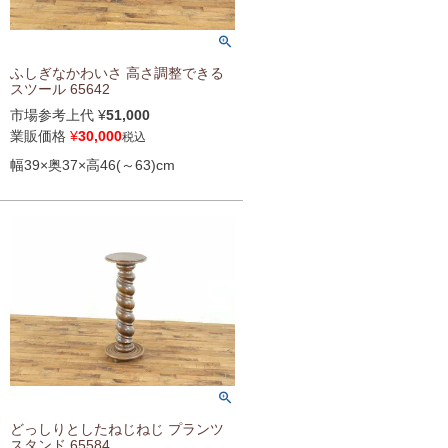
ふしぎなかわいさ 高さ調整できる
スツール 65642
市場参考上代
¥
51,000
業販価格
¥
30,000
税込
幅39×奥37×高46(～63)cm
どっしりとしたねじねじ プランツ
スタンド 65584