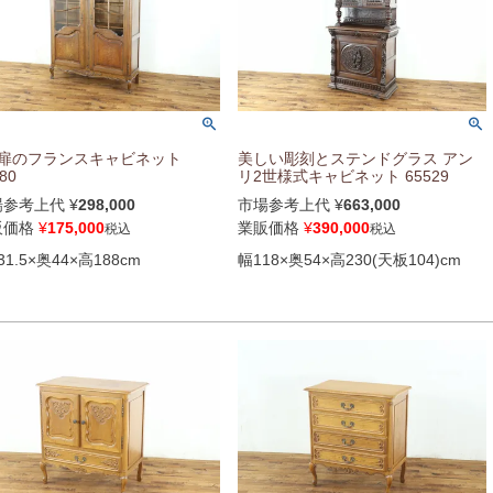
枚扉のフランスキャビネット
美しい彫刻とステンドグラス アン
80
リ2世様式キャビネット 65529
場参考上代
¥
298,000
市場参考上代
¥
663,000
販価格
¥
175,000
業販価格
¥
390,000
税込
税込
31.5×奥44×高188cm
幅118×奥54×高230(天板104)cm