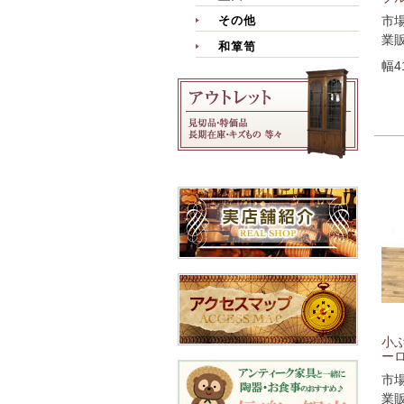
市
その他
業
和箪笥
幅4
小
ーロ
市
業