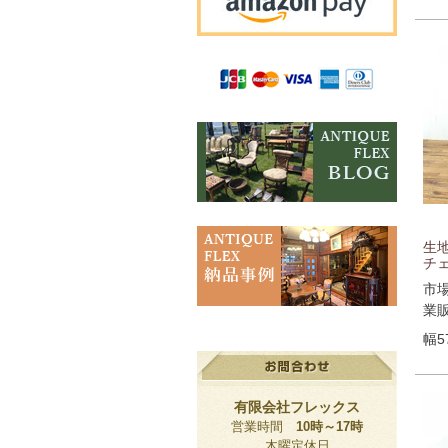
生
チェ
市
業
幅5
有限会社フレックス
営業時間
10時～17時
木曜定休日