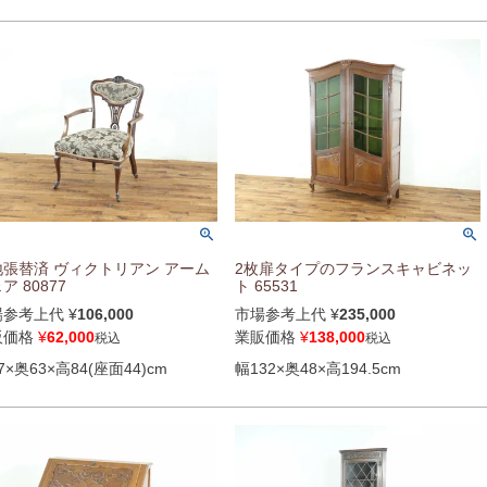
地張替済 ヴィクトリアン アーム
2枚扉タイプのフランスキャビネッ
ア 80877
ト 65531
場参考上代
¥
106,000
市場参考上代
¥
235,000
販価格
¥
62,000
業販価格
¥
138,000
税込
税込
7×奥63×高84(座面44)cm
幅132×奥48×高194.5cm