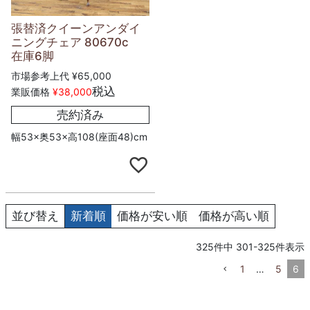
張替済クイーンアンダイ
ニングチェア 80670c
在庫6脚
市場参考上代
¥
65,000
税込
業販価格
¥
38,000
売約済み
幅53×奥53×高108(座面48)cm
並び替え
新着順
価格が安い順
価格が高い順
325
件中
301
-
325
件表示
1
…
5
6