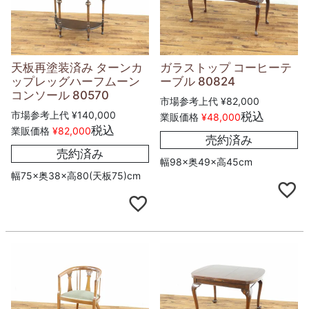
天板再塗装済み ターンカ
ガラストップ コーヒーテ
ップレッグハーフムーン
ーブル 80824
コンソール 80570
市場参考上代
¥
82,000
市場参考上代
¥
140,000
税込
業販価格
¥
48,000
税込
業販価格
¥
82,000
売約済み
売約済み
幅98×奥49×高45cm
幅75×奥38×高80(天板75)cm