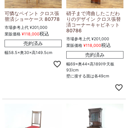
可憐なペイント クロス張
硝子まで湾曲したこだわ
替済ショーケース 80778
りのデザイン クロス張替
済コーナーキャビネット
市場参考上代
¥
201,000
80786
税込
業販価格
¥
118,000
市場参考上代
¥
201,000
売約済み
税込
業販価格
¥
118,000
幅58.5×奥30×高149.5cm
売約済み
幅69×奥44×高189(中天板
93)cm
壁に接する面は各49cm