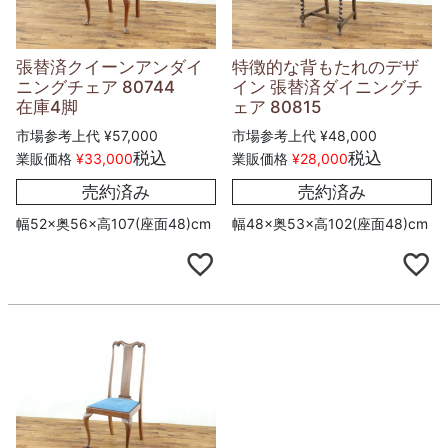
張替済クイーンアンダイ
特徴的な背もたれのデザ
ニングチェア 80744
イン 張替済ダイニングチ
在庫4脚
ェア 80815
市場参考上代
¥
57,000
市場参考上代
¥
48,000
税込
税込
業販価格
¥
33,000
業販価格
¥
28,000
売約済み
売約済み
幅52×奥56×高107(座面48)cm
幅48×奥53×高102(座面48)cm