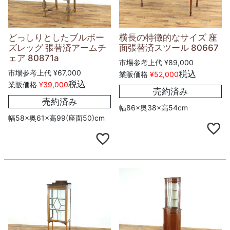
どっしりとしたブルボー
横長の特徴的なサイズ 座
ズレッグ 張替済アームチ
面張替済スツール 80667
ェア 80871a
市場参考上代
¥
89,000
市場参考上代
¥
67,000
税込
業販価格
¥
52,000
税込
業販価格
¥
39,000
売約済み
売約済み
幅86×奥38×高54cm
幅58×奥61×高99(座面50)cm