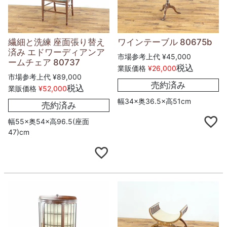
繊細と洗練 座面張り替え
ワインテーブル 80675b
済み エドワーディアンア
市場参考上代
¥
45,000
ームチェア 80737
税込
業販価格
¥
26,000
市場参考上代
¥
89,000
売約済み
税込
業販価格
¥
52,000
幅34×奥36.5×高51cm
売約済み
幅55×奥54×高96.5(座面
47)cm