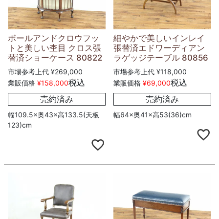
ボールアンドクロウフッ
細やかで美しいインレイ
トと美しい杢目 クロス張
張替済エドワーディアン
替済ショーケース 80822
ラゲッジテーブル 80856
市場参考上代
¥
269,000
市場参考上代
¥
118,000
税込
税込
業販価格
¥
158,000
業販価格
¥
69,000
売約済み
売約済み
幅109.5×奥43×高133.5(天板
幅64×奥41×高53(36)cm
123)cm