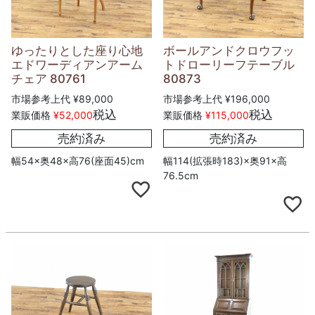
ゆったりとした座り心地
ボールアンドクロウフッ
エドワーディアンアーム
トドローリーフテーブル
チェア 80761
80873
市場参考上代
¥
89,000
市場参考上代
¥
196,000
税込
税込
業販価格
¥
52,000
業販価格
¥
115,000
売約済み
売約済み
幅54×奥48×高76(座面45)cm
幅114(拡張時183)×奥91×高
76.5cm