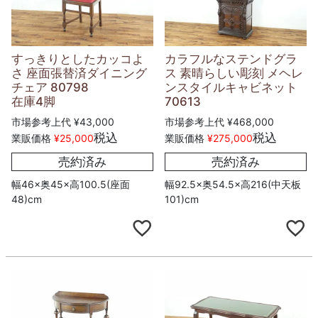
すっきりとしたカッコよ
カラフルなステンドグラ
さ 座面張替済ダイニング
ス 素晴らしい彫刻 メヘレ
チェア 80798
ンスタイルキャビネット
在庫4脚
70613
市場参考上代
¥
43,000
市場参考上代
¥
468,000
税込
税込
業販価格
¥
25,000
業販価格
¥
275,000
売約済み
売約済み
幅46×奥45×高100.5(座面
幅92.5×奥54.5×高216(中天板
48)cm
101)cm