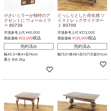
小さいミラーが独特のア
どっしりとした存在感 ツ
クセントに ウォールミラ
イストレッグサイドボー
ー 80739
ド 80709
市場参考上代
¥
40,000
市場参考上代
¥
213,000
税込
税込
業販価格
¥
23,000
業販価格
¥
125,000
売約済み
売約済み
幅45.5×奥4×高74cm
幅152×奥48×高107(天板91)cm
重さ 約6.3kg