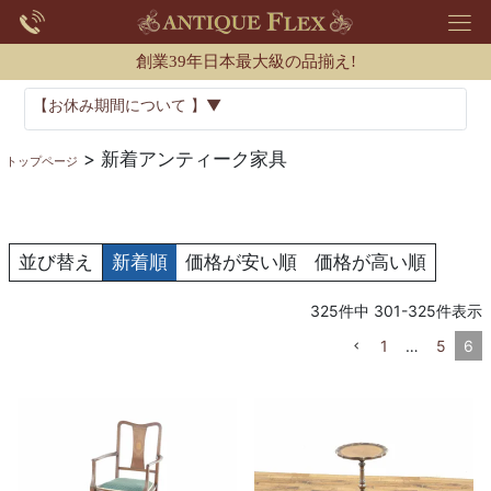
創業39年日本最大級の品揃え!
【お休み期間について 】▼
新着アンティーク家具
トップページ
並び替え
新着順
価格が安い順
価格が高い順
325
件中
301
-
325
件表示
1
…
5
6