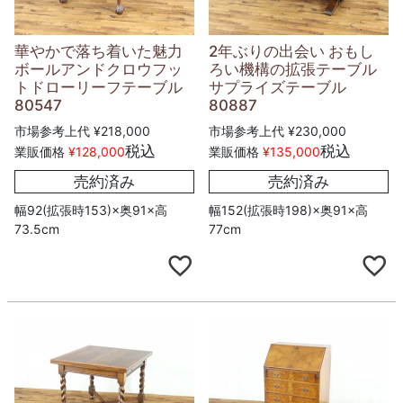
華やかで落ち着いた魅力
2年ぶりの出会い おもし
ボールアンドクロウフッ
ろい機構の拡張テーブル
トドローリーフテーブル
サプライズテーブル
80547
80887
市場参考上代
¥
218,000
市場参考上代
¥
230,000
税込
税込
業販価格
¥
128,000
業販価格
¥
135,000
売約済み
売約済み
幅92(拡張時153)×奥91×高
幅152(拡張時198)×奥91×高
73.5cm
77cm