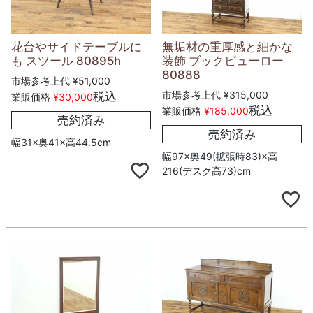
花台やサイドテーブルに
無垢材の重厚感と細かな
も スツール 80895h
装飾 ブックビューロー
80888
市場参考上代
¥
51,000
市場参考上代
¥
315,000
税込
業販価格
¥
30,000
税込
業販価格
¥
185,000
売約済み
売約済み
幅31×奥41×高44.5cm
幅97×奥49(拡張時83)×高
216(デスク高73)cm