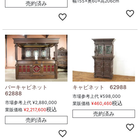
幅155×奥60×高206cm
売約済み
バーキャビネット
キャビネット 62988
62888
市場参考上代
¥
598,000
市場参考上代
¥
2,880,000
税込
業販価格
¥
460,460
税込
業販価格
¥
2,217,600
売約済み
売約済み