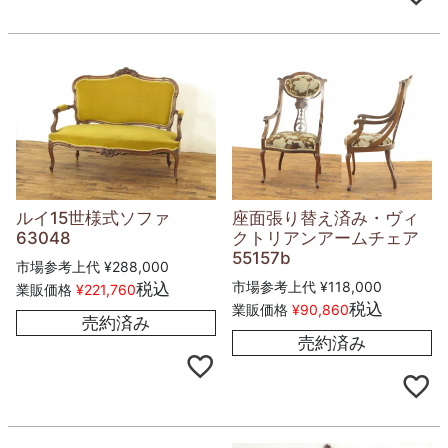
ルイ15世様式ソファ
座面張り替え済み・ヴィ
63048
クトリアンアームチェア
55157b
市場参考上代
¥
288,000
市場参考上代
¥
118,000
税込
業販価格
¥
221,760
税込
業販価格
¥
90,860
売約済み
売約済み