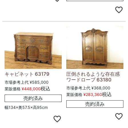
キャビネット 63179
圧倒されるような存在感
ワードローブ 63180
市場参考上代
¥
585,000
市場参考上代
¥
368,000
税込
業販価格
¥
448,000
税込
業販価格
¥
283,360
売約済み
売約済み
幅134×奥57.5×高95cm