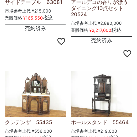
サイドテーブル 63081
アールデコの香りが漂う
ダイニング10点セット
市場参考上代
¥
215,000
20524
税込
業販価格
¥
165,550
市場参考上代
¥
2,880,000
売約済み
税込
業販価格
¥
2,217,600
売約済み
クレデンザ 55435
ホールスタンド 55464
市場参考上代
¥
556,000
市場参考上代
¥
219,000