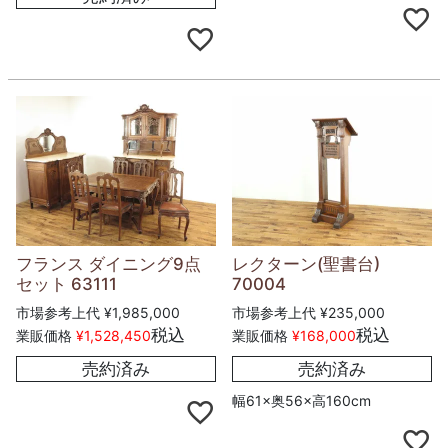
フランス ダイニング9点
レクターン(聖書台)
セット 63111
70004
市場参考上代
¥
1,985,000
市場参考上代
¥
235,000
税込
税込
業販価格
¥
1,528,450
業販価格
¥
168,000
売約済み
売約済み
幅61×奥56×高160cm