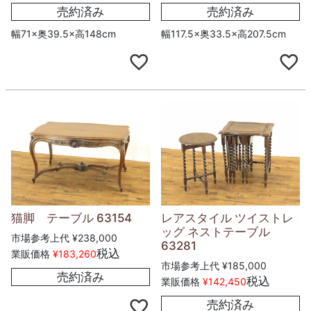
売約済み
売約済み
幅71×奥39.5×高148cm
幅117.5×奥33.5×高207.5cm
猫脚 テーブル 63154
レアスタイル ツイストレ
ッグ ネストテーブル
市場参考上代
¥
238,000
63281
税込
業販価格
¥
183,260
市場参考上代
¥
185,000
売約済み
税込
業販価格
¥
142,450
売約済み