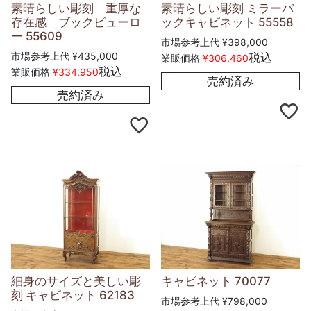
素晴らしい彫刻 重厚な
素晴らしい彫刻 ミラーバ
存在感 ブックビューロ
ックキャビネット 55558
ー 55609
市場参考上代
¥
398,000
市場参考上代
¥
435,000
税込
業販価格
¥
306,460
税込
業販価格
¥
334,950
売約済み
売約済み
細身のサイズと美しい彫
キャビネット 70077
刻 キャビネット 62183
市場参考上代
¥
798,000