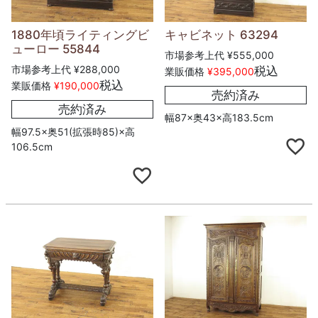
1880年頃ライティングビ
キャビネット 63294
ューロー 55844
市場参考上代
¥
555,000
市場参考上代
¥
288,000
税込
業販価格
¥
395,000
税込
業販価格
¥
190,000
売約済み
売約済み
幅87×奥43×高183.5cm
幅97.5×奥51(拡張時85)×高
106.5cm