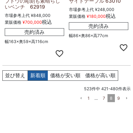
ブドウの彫刻も素晴らし
サイドテーブル 63010
いベンチ 62919
市場参考上代
¥
248,000
市場参考上代
¥
848,000
税込
業販価格
¥
180,000
税込
業販価格
¥
700,000
売約済み
売約済み
幅86×奥86×高77cm
幅163×奥59×高116cm
並び替え
新着順
価格が安い順
価格が高い順
523
件中
421
-
480
件表示
1
…
7
8
9