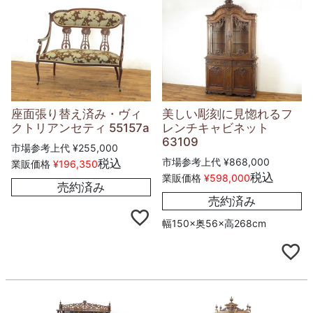
座面張り替え済み・ヴィ
美しい彫刻に見惚れるフ
クトリアンセティ 55157a
レンチキャビネット
63109
市場参考上代
¥
255,000
市場参考上代
¥
868,000
税込
業販価格
¥
196,350
税込
業販価格
¥
598,000
売約済み
売約済み
幅150×奥56×高268cm