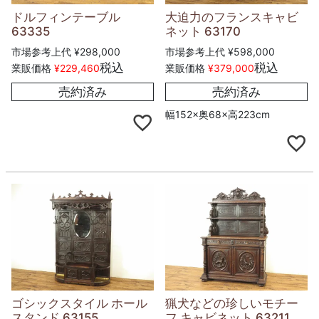
ドルフィンテーブル
大迫力のフランスキャビ
63335
ネット 63170
市場参考上代
¥
298,000
市場参考上代
¥
598,000
税込
税込
業販価格
¥
229,460
業販価格
¥
379,000
売約済み
売約済み
幅152×奥68×高223cm
ゴシックスタイル ホール
猟犬などの珍しいモチー
スタンド 63155
フ キャビネット 63211