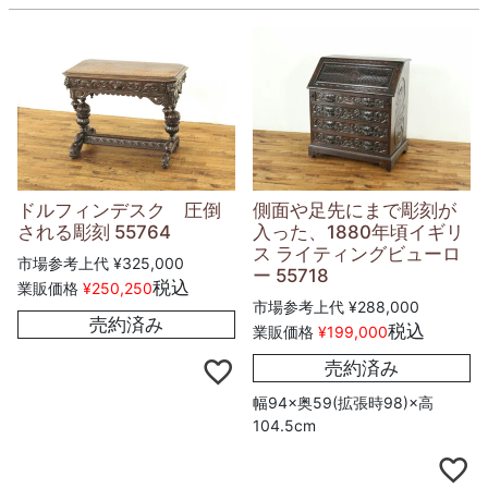
ドルフィンデスク 圧倒
側面や足先にまで彫刻が
される彫刻 55764
入った、1880年頃イギリ
ス ライティングビューロ
市場参考上代
¥
325,000
ー 55718
税込
業販価格
¥
250,250
市場参考上代
¥
288,000
売約済み
税込
業販価格
¥
199,000
売約済み
幅94×奥59(拡張時98)×高
104.5cm