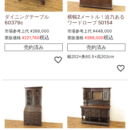
ダイニングテーブル
横幅2メートル！迫力ある
60379c
ワードローブ 50154
市場参考上代
¥
288,000
市場参考上代
¥
448,000
税込
税込
業販価格
¥
221,760
業販価格
¥
288,000
売約済み
売約済み
幅202×奥60.5×高202cm