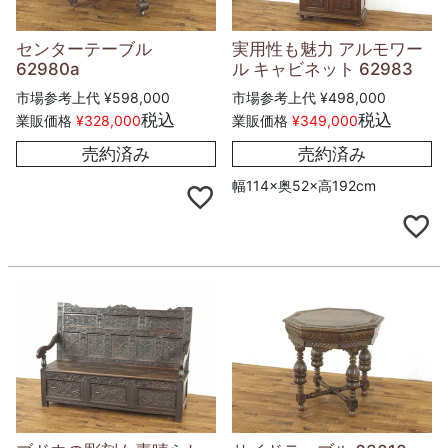
センターテーブル
実用性も魅力 アルモワー
62980a
ル キャビネット 62983
市場参考上代
¥
598,000
市場参考上代
¥
498,000
税込
税込
業販価格
¥
328,000
業販価格
¥
349,000
売約済み
売約済み
幅114×奥52×高192cm