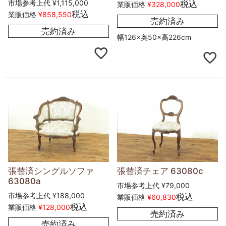
市場参考上代
¥
1,115,000
税込
業販価格
¥
328,000
税込
業販価格
¥
858,550
売約済み
売約済み
幅126×奥50×高226cm
張替済シングルソファ
張替済チェア 63080c
63080a
市場参考上代
¥
79,000
市場参考上代
¥
188,000
税込
業販価格
¥
60,830
税込
業販価格
¥
128,000
売約済み
売約済み