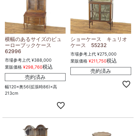
横幅のあるサイズのビュ
ショーケース キュリオ
ーローブックケース
ケース 55232
62996
市場参考上代
¥
275,000
市場参考上代
¥
388,000
税込
業販価格
¥
211,750
税込
業販価格
¥
298,760
売約済み
売約済み
幅120×奥56(拡張時86)×高
213cm