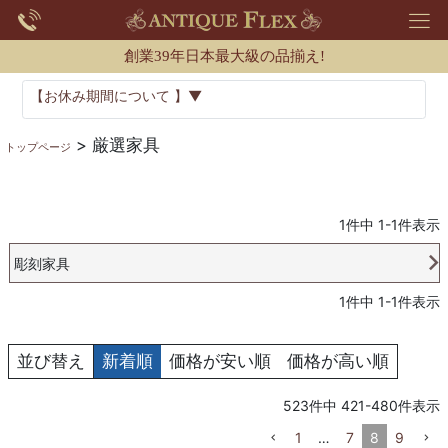
創業39年日本最大級の品揃え!
【お休み期間について 】▼
厳選家具
トップページ
1
件中
1
-
1
件表示
彫刻家具
1
件中
1
-
1
件表示
並び替え
新着順
価格が安い順
価格が高い順
523
件中
421
-
480
件表示
1
…
7
8
9