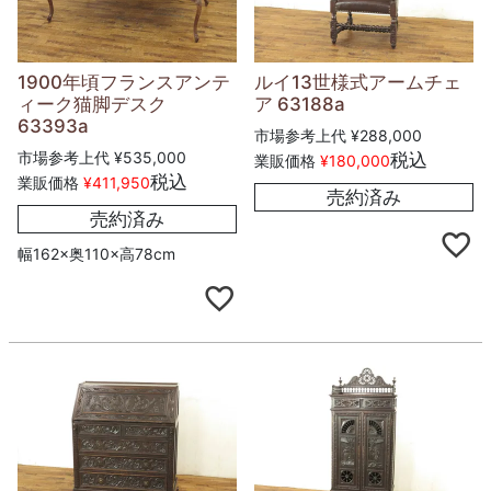
1900年頃フランスアンテ
ルイ13世様式アームチェ
ィーク猫脚デスク
ア 63188a
63393a
市場参考上代
¥
288,000
市場参考上代
¥
535,000
税込
業販価格
¥
180,000
税込
業販価格
¥
411,950
売約済み
売約済み
幅162×奥110×高78cm