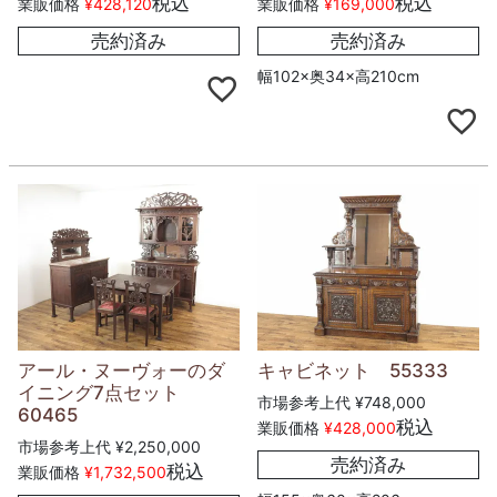
税込
税込
業販価格
¥
428,120
業販価格
¥
169,000
売約済み
売約済み
幅102×奥34×高210cm
アール・ヌーヴォーのダ
キャビネット 55333
イニング7点セット
市場参考上代
¥
748,000
60465
税込
業販価格
¥
428,000
市場参考上代
¥
2,250,000
売約済み
税込
業販価格
¥
1,732,500