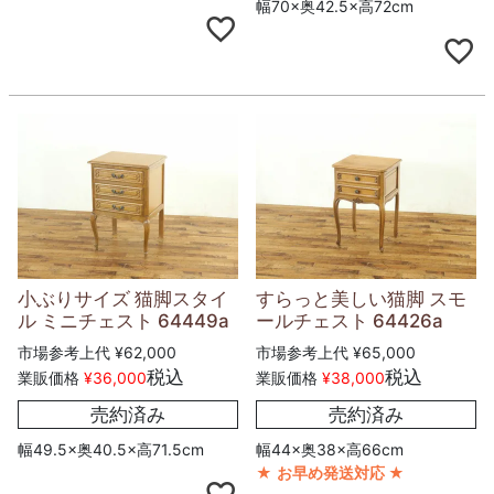
幅70×奥42.5×高72cm
小ぶりサイズ 猫脚スタイ
すらっと美しい猫脚 スモ
ル ミニチェスト 64449a
ールチェスト 64426a
市場参考上代
¥
62,000
市場参考上代
¥
65,000
税込
税込
業販価格
¥
36,000
業販価格
¥
38,000
売約済み
売約済み
幅49.5×奥40.5×高71.5cm
幅44×奥38×高66cm
★
お早め発送対応
★