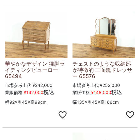
華やかなデザイン 猫脚ラ
チェストのような収納部
イティングビューロー
が特徴的 三面鏡ドレッサ
65494
ー 65576
市場参考上代
¥
242,000
市場参考上代
¥
252,000
税込
税込
業販価格
¥
142,000
業販価格
¥
148,000
幅92×奥45×高99cm
幅135×奥45×高166cm