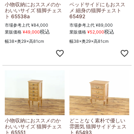
小物収納におススメのか
ベッドサイドにもおスス
わいいサイズ 猫脚チェス
メ 細身の猫脚チェスト
ト 65538a
65492
市場参考上代
¥
84,000
市場参考上代
¥
89,000
税込
税込
業販価格
¥
49,000
業販価格
¥
52,000
幅38×奥29×高81cm
幅38×奥29×高81cm
小物収納におススメのか
どことなく素朴で優しい
わいいサイズ 猫脚チェス
雰囲気 猫脚サイドチェス
ト 65551
ト 65493