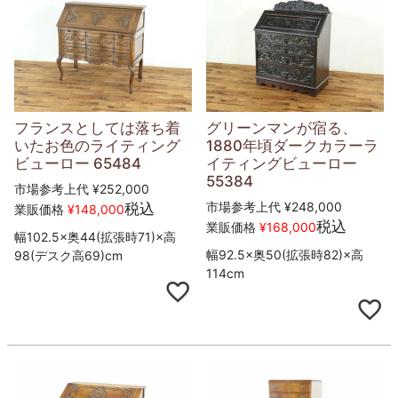
フランスとしては落ち着
グリーンマンが宿る、
いたお色のライティング
1880年頃ダークカラーラ
ビューロー 65484
イティングビューロー
55384
市場参考上代
¥
252,000
市場参考上代
¥
248,000
税込
業販価格
¥
148,000
税込
業販価格
¥
168,000
幅102.5×奥44(拡張時71)×高
幅92.5×奥50(拡張時82)×高
98(デスク高69)cm
114cm