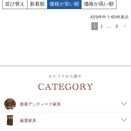
並び替え
新着順
価格が安い順
価格が高い順
459
件中
1
-
60
件表示
1
2
…
8
新着アンティーク家具
厳選家具