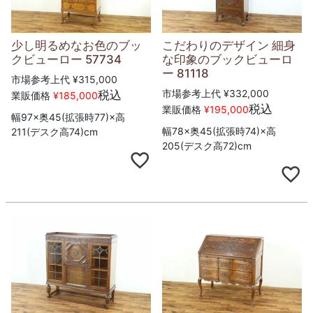
少し明るめなお色のブッ
こだわりのデザイン 細身
クビューロー 57734
な印象のブックビューロ
ー 81118
市場参考上代
¥
315,000
市場参考上代
¥
332,000
税込
業販価格
¥
185,000
税込
業販価格
¥
195,000
幅97×奥45(拡張時77)×高
幅78×奥45(拡張時74)×高
211(デスク高74)cm
205(デスク高72)cm