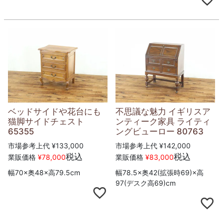
ベッドサイドや花台にも
不思議な魅力 イギリスア
猫脚サイドチェスト
ンティーク家具 ライティ
65355
ングビューロー 80763
市場参考上代
¥
133,000
市場参考上代
¥
142,000
税込
税込
業販価格
¥
78,000
業販価格
¥
83,000
幅70×奥48×高79.5cm
幅78.5×奥42(拡張時69)×高
97(デスク高69)cm