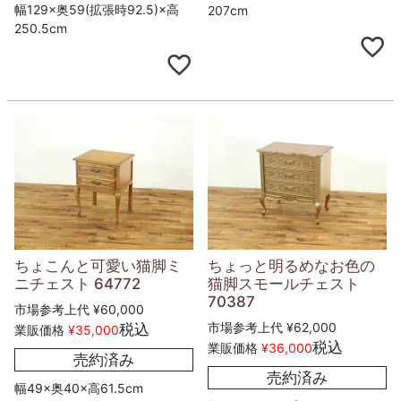
幅129×奥59(拡張時92.5)×高
207cm
250.5cm
ちょこんと可愛い猫脚ミ
ちょっと明るめなお色の
ニチェスト 64772
猫脚スモールチェスト
70387
市場参考上代
¥
60,000
市場参考上代
¥
62,000
税込
業販価格
¥
35,000
税込
業販価格
¥
36,000
売約済み
売約済み
幅49×奥40×高61.5cm