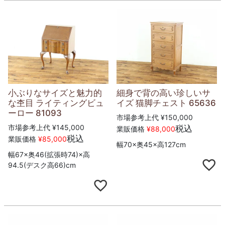
小ぶりなサイズと魅力的
細身で背の高い珍しいサ
な杢目 ライティングビュ
イズ 猫脚チェスト 65636
ーロー 81093
市場参考上代
¥
150,000
市場参考上代
¥
145,000
税込
業販価格
¥
88,000
税込
業販価格
¥
85,000
幅70×奥45×高127cm
幅67×奥46(拡張時74)×高
94.5(デスク高66)cm