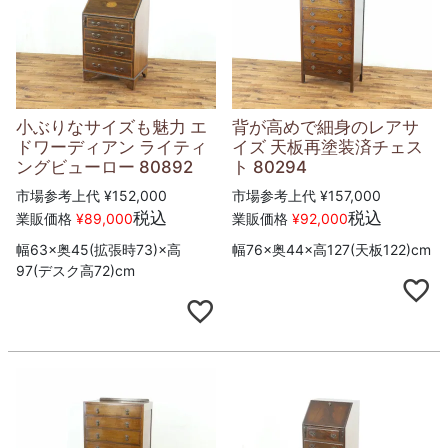
小ぶりなサイズも魅力 エ
背が高めで細身のレアサ
ドワーディアン ライティ
イズ 天板再塗装済チェス
ングビューロー 80892
ト 80294
市場参考上代
¥
152,000
市場参考上代
¥
157,000
税込
税込
業販価格
¥
89,000
業販価格
¥
92,000
幅63×奥45(拡張時73)×高
幅76×奥44×高127(天板122)cm
97(デスク高72)cm