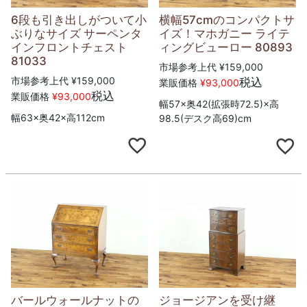
6段も引き出しがついて小
横幅57cmのコンパクトサ
ぶりなサイズ サーペンタ
イズ！マホガニー ライテ
インフロントチェスト
ィングビューロー 80893
81033
市場参考上代
¥
159,000
市場参考上代
¥
159,000
税込
業販価格
¥
93,000
税込
業販価格
¥
93,000
幅57×奥42(拡張時72.5)×高
幅63×奥42×高112cm
98.5(デスク高69)cm
バールウォールナットの
ジョージアンを受け継