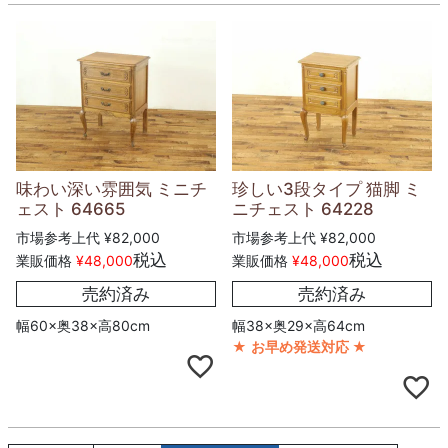
味わい深い雰囲気 ミニチ
珍しい3段タイプ 猫脚 ミ
ェスト 64665
ニチェスト 64228
市場参考上代
¥
82,000
市場参考上代
¥
82,000
税込
税込
業販価格
¥
48,000
業販価格
¥
48,000
売約済み
売約済み
幅60×奥38×高80cm
幅38×奥29×高64cm
★
お早め発送対応
★