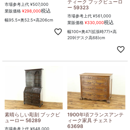
ティーク ブックビューロ
市場参考上代
¥
507,000
ー 59323
税込
業販価格
¥
298,000
市場参考上代
¥
561,000
幅95.5×奥52.5×高206cm
税込
業販価格
¥
330,000
幅100×奥47(拡張時77)×高
209(デスク高68)cm
素晴らしい彫刻 ブックビ
1900年頃フランスアンテ
ューロー 56289
ィーク家具 チェスト
63698
市場参考上代
¥
648,000