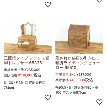
三面鏡タイプ フランス猫
隠された秘密の引き出し
脚ドレッサー 65335
猫脚ライティングビュー
ロー 65510
市場参考上代
¥
235,000
市場参考上代
¥
237,000
税込
業販価格
¥
138,000
税込
業販価格
¥
139,000
幅130×奥39×高178(天板高
幅95.5×奥43(拡張時80)×高
76)cm
100(デスク高67)cm