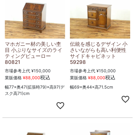
マホガニー材の美しい杢
伝統を感じるデザイン 小
目 小ぶりなサイズのライ
さいながらも高い利便性
ティングビューロー
サイドキャビネット
80821
59298
市場参考上代
¥
150,000
市場参考上代
¥
150,000
税込
税込
業販価格
¥
88,000
業販価格
¥
88,000
幅77×奥47(拡張時79)×高97(デ
幅69×奥44×高71.5cm
スク高71)cm