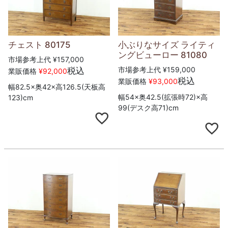
チェスト 80175
小ぶりなサイズ ライティ
ングビューロー 81080
市場参考上代
¥
157,000
市場参考上代
¥
159,000
税込
業販価格
¥
92,000
税込
業販価格
¥
93,000
幅82.5×奥42×高126.5(天板高
幅54×奥42.5(拡張時72)×高
123)cm
99(デスク高71)cm