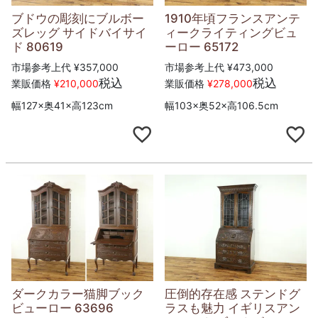
ブドウの彫刻にブルボー
1910年頃フランスアンテ
ズレッグ サイドバイサイ
ィークライティングビュ
ド 80619
ーロー 65172
市場参考上代
¥
357,000
市場参考上代
¥
473,000
税込
税込
業販価格
¥
210,000
業販価格
¥
278,000
幅127×奥41×高123cm
幅103×奥52×高106.5cm
ダークカラー猫脚ブック
圧倒的存在感 ステンドグ
ビューロー 63696
ラスも魅力 イギリスアン