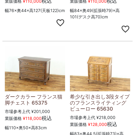
税込
税込
業販価格
¥
110,000
業販価格
¥
110,000
幅76×奥44×高127(天板122)cm
幅84×奥49(拡張時79)×高
101(デスク高70)cm
ダークカラー フランス猫
希少な引き出し3段タイプ
脚チェスト 65375
のフランスライティング
ビューロー 65630
市場参考上代
¥
201,000
市場参考上代
¥
218,000
税込
業販価格
¥
118,000
税込
業販価格
¥
128,000
幅110×奥50×高83cm
幅83×奥44.5(拡張時73)×高