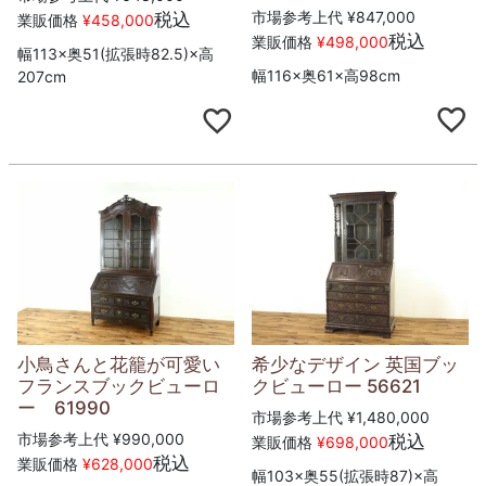
市場参考上代
¥
847,000
税込
業販価格
¥
458,000
税込
業販価格
¥
498,000
幅113×奥51(拡張時82.5)×高
幅116×奥61×高98cm
207cm
小鳥さんと花籠が可愛い
希少なデザイン 英国ブッ
フランスブックビューロ
クビューロー 56621
ー 61990
市場参考上代
¥
1,480,000
市場参考上代
¥
990,000
税込
業販価格
¥
698,000
税込
業販価格
¥
628,000
幅103×奥55(拡張時87)×高