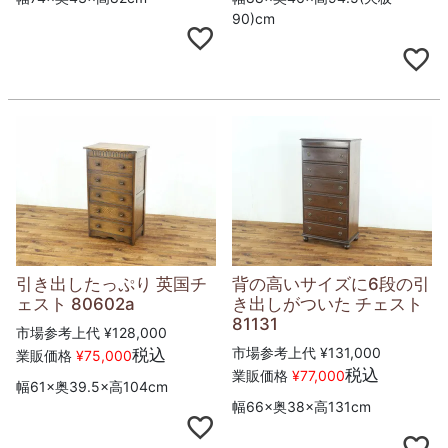
90)cm
引き出したっぷり 英国チ
背の高いサイズに6段の引
ェスト 80602a
き出しがついた チェスト
81131
市場参考上代
¥
128,000
市場参考上代
¥
131,000
税込
業販価格
¥
75,000
税込
業販価格
¥
77,000
幅61×奥39.5×高104cm
幅66×奥38×高131cm