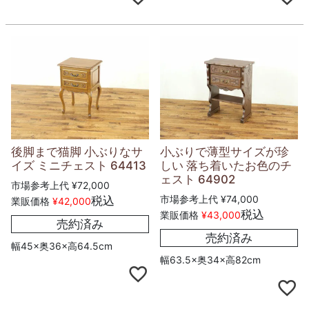
後脚まで猫脚 小ぶりなサ
小ぶりで薄型サイズが珍
イズ ミニチェスト 64413
しい 落ち着いたお色のチ
ェスト 64902
市場参考上代
¥
72,000
市場参考上代
¥
74,000
税込
業販価格
¥
42,000
税込
業販価格
¥
43,000
売約済み
売約済み
幅45×奥36×高64.5cm
幅63.5×奥34×高82cm