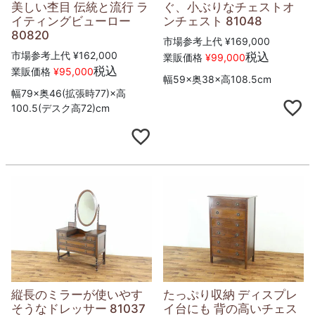
美しい杢目 伝統と流行 ラ
ぐ、小ぶりなチェストオ
イティングビューロー
ンチェスト 81048
80820
市場参考上代
¥
169,000
市場参考上代
¥
162,000
税込
業販価格
¥
99,000
税込
業販価格
¥
95,000
幅59×奥38×高108.5cm
幅79×奥46(拡張時77)×高
100.5(デスク高72)cm
縦長のミラーが使いやす
たっぷり収納 ディスプレ
そうなドレッサー 81037
イ台にも 背の高いチェス