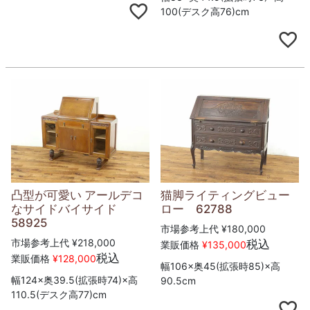
100(デスク高76)cm
凸型が可愛い アールデコ
猫脚ライティングビュー
なサイドバイサイド
ロー 62788
58925
市場参考上代
¥
180,000
市場参考上代
¥
218,000
税込
業販価格
¥
135,000
税込
業販価格
¥
128,000
幅106×奥45(拡張時85)×高
幅124×奥39.5(拡張時74)×高
90.5cm
110.5(デスク高77)cm