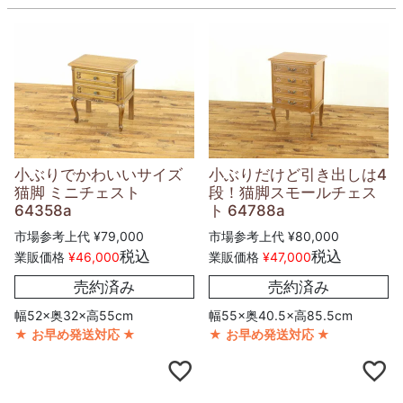
小ぶりでかわいいサイズ
小ぶりだけど引き出しは4
猫脚 ミニチェスト
段！猫脚スモールチェス
64358a
ト 64788a
市場参考上代
¥
79,000
市場参考上代
¥
80,000
税込
税込
業販価格
¥
46,000
業販価格
¥
47,000
売約済み
売約済み
幅52×奥32×高55cm
幅55×奥40.5×高85.5cm
★
お早め発送対応
★
★
お早め発送対応
★