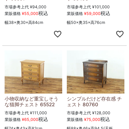
市場参考上代
¥
94,000
市場参考上代
¥
101,000
税込
税込
業販価格
¥
55,000
業販価格
¥
59,000
幅38×奥30×高84cm
幅50×奥35×高76cm
小物収納など重宝しそう
シンプルだけど存在感 チ
な猫脚チェスト 65522
ェスト 80760
市場参考上代
¥
111,000
市場参考上代
¥
128,000
税込
税込
業販価格
¥
65,000
業販価格
¥
75,000
幅74×奥43×高82cm
幅88×奥46×高94.5(天板