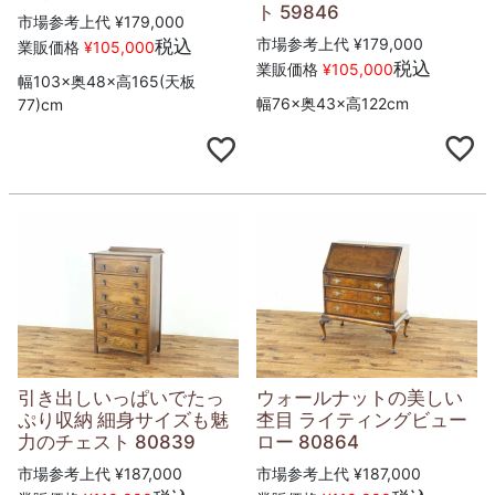
ト 59846
市場参考上代
¥
179,000
市場参考上代
¥
179,000
税込
業販価格
¥
105,000
税込
業販価格
¥
105,000
幅103×奥48×高165(天板
幅76×奥43×高122cm
77)cm
引き出しいっぱいでたっ
ウォールナットの美しい
ぷり収納 細身サイズも魅
杢目 ライティングビュー
力のチェスト 80839
ロー 80864
市場参考上代
¥
187,000
市場参考上代
¥
187,000