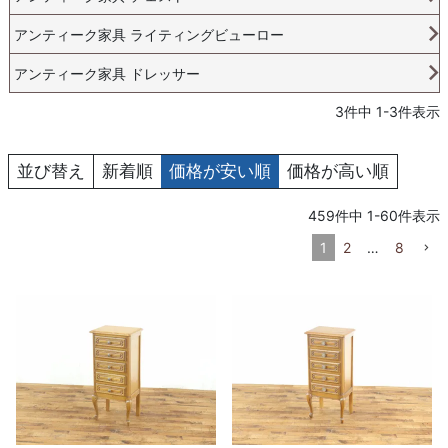
アンティーク家具 ライティングビューロー
アンティーク家具 ドレッサー
3
件中
1
-
3
件表示
並び替え
新着順
価格が安い順
価格が高い順
459
件中
1
-
60
件表示
1
2
…
8