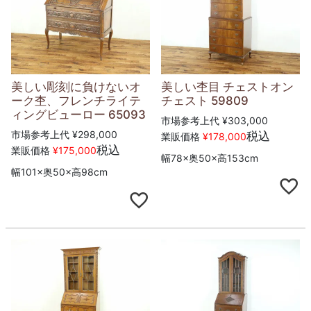
美しい彫刻に負けないオ
美しい杢目 チェストオン
ーク杢、フレンチライテ
チェスト 59809
ィングビューロー 65093
市場参考上代
¥
303,000
市場参考上代
¥
298,000
税込
業販価格
¥
178,000
税込
業販価格
¥
175,000
幅78×奥50×高153cm
幅101×奥50×高98cm