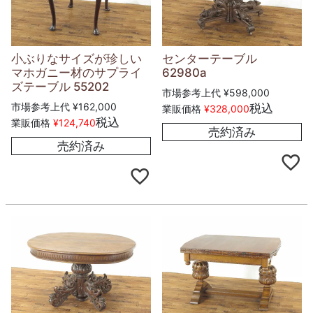
小ぶりなサイズが珍しい
センターテーブル
マホガニー材のサプライ
62980a
ズテーブル 55202
市場参考上代
¥
598,000
市場参考上代
¥
162,000
税込
業販価格
¥
328,000
税込
業販価格
¥
124,740
売約済み
売約済み