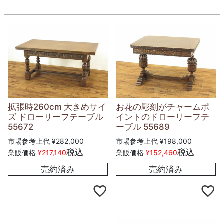
拡張時260cm 大きめサイ
お花の彫刻がチャームポ
ズ ドローリーフテーブル
イントのドローリーフテ
55672
ーブル 55689
市場参考上代
¥
282,000
市場参考上代
¥
198,000
税込
税込
業販価格
¥
217,140
業販価格
¥
152,460
売約済み
売約済み