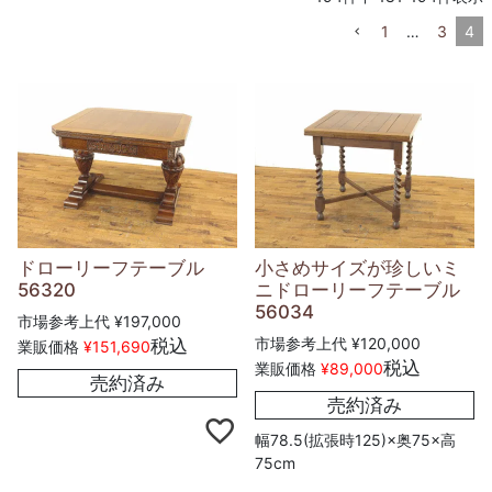
1
…
3
4
ドローリーフテーブル
小さめサイズが珍しいミ
56320
ニドローリーフテーブル
56034
市場参考上代
¥
197,000
市場参考上代
¥
120,000
税込
業販価格
¥
151,690
税込
業販価格
¥
89,000
売約済み
売約済み
幅78.5(拡張時125)×奥75×高
75cm